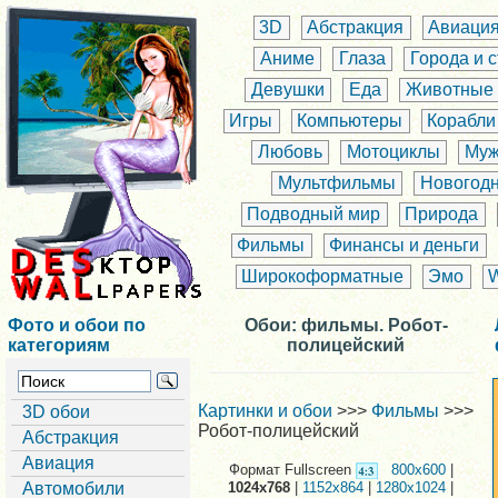
3D
Абстракция
Авиаци
Аниме
Глаза
Города и 
Девушки
Еда
Животные
Игры
Компьютеры
Корабли
Любовь
Мотоциклы
Муж
Мультфильмы
Новогод
Подводный мир
Природа
Фильмы
Финансы и деньги
Широкоформатные
Эмо
Фото и обои по
Обои: фильмы. Робот-
категориям
полицейский
Картинки и обои
>>>
Фильмы
>>>
3D обои
Робот-полицейский
Абстракция
Авиация
Формат Fullscreen
800x600
|
Автомобили
1024x768
|
1152x864
|
1280x1024
|