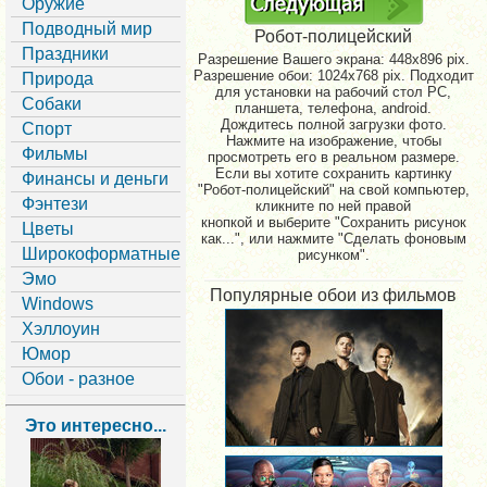
Оружие
Подводный мир
Робот-полицейский
Праздники
Разрешение Вашего экрана:
448x896 pix.
Разрешение обои: 1024x768 pix. Подходит
Природа
для установки на рабочий стол PC,
Собаки
планшета, телефона, android.
Дождитесь полной загрузки фото.
Спорт
Нажмите на изображение, чтобы
Фильмы
просмотреть его в реальном размере.
Если вы хотите сохранить картинку
Финансы и деньги
"Робот-полицейский" на свой компьютер,
Фэнтези
кликните по ней правой
кнопкой и выберите "Сохранить рисунок
Цветы
как...", или нажмите "Сделать фоновым
Широкоформатные
рисунком".
Эмо
Популярные обои из фильмов
Windows
Хэллоуин
Юмор
Обои - разное
Это интересно...