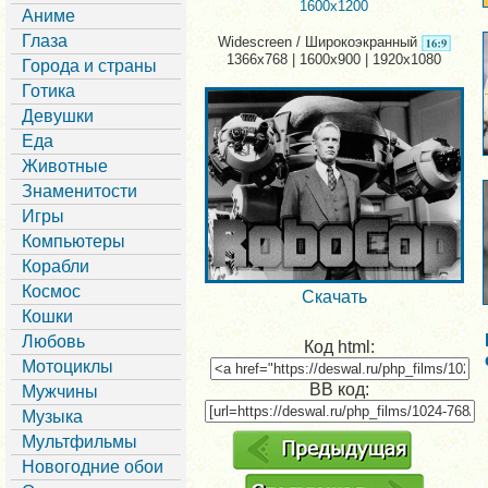
1600x1200
Аниме
Глаза
Widescreen / Широкоэкранный
1366x768 | 1600x900 | 1920x1080
Города и страны
Готика
Девушки
Еда
Животные
Знаменитости
Игры
Компьютеры
Корабли
Космос
Скачать
Кошки
Любовь
Код html:
Мотоциклы
BB код:
Мужчины
Музыка
Мультфильмы
Новогодние обои