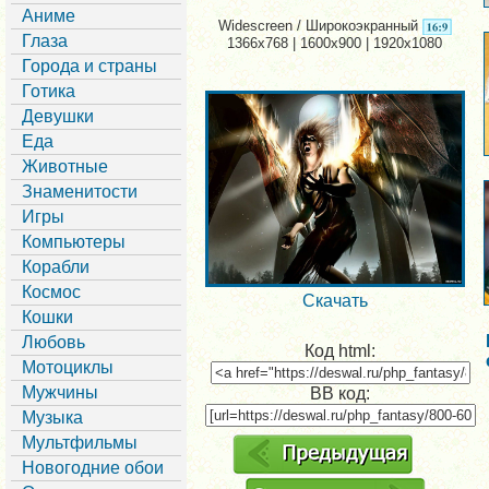
Аниме
Widescreen / Широкоэкранный
Глаза
1366x768 | 1600x900 | 1920x1080
Города и страны
Готика
Девушки
Еда
Животные
Знаменитости
Игры
Компьютеры
Корабли
Космос
Скачать
Кошки
Любовь
Код html:
Мотоциклы
Мужчины
BB код:
Музыка
Мультфильмы
Новогодние обои