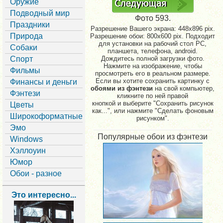
Оружие
Подводный мир
Фото 593.
Праздники
Разрешение Вашего экрана:
448x896 pix.
Природа
Разрешение обои: 800x600 pix. Подходит
для установки на рабочий стол PC,
Собаки
планшета, телефона, android.
Спорт
Дождитесь полной загрузки фото.
Нажмите на изображение, чтобы
Фильмы
просмотреть его в реальном размере.
Если вы хотите сохранить картинку с
Финансы и деньги
обоями из фэнтези
на свой компьютер,
Фэнтези
кликните по ней правой
кнопкой и выберите "Сохранить рисунок
Цветы
как...", или нажмите "Сделать фоновым
Широкоформатные
рисунком".
Эмо
Популярные обои из фэнтези
Windows
Хэллоуин
Юмор
Обои - разное
Это интересно...