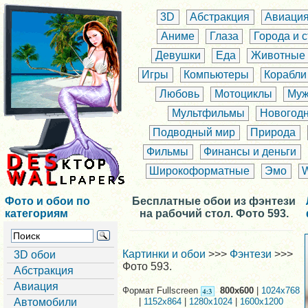
3D
Абстракция
Авиаци
Аниме
Глаза
Города и 
Девушки
Еда
Животные
Игры
Компьютеры
Корабли
Любовь
Мотоциклы
Муж
Мультфильмы
Новогод
Подводный мир
Природа
Фильмы
Финансы и деньги
Широкоформатные
Эмо
Фото и обои по
Бесплатные обои из фэнтези
категориям
на рабочий стол. Фото 593.
Картинки и обои
>>>
Фэнтези
>>>
3D обои
Фото 593.
Абстракция
Авиация
Формат Fullscreen
800x600
|
1024x768
Автомобили
|
1152x864
|
1280x1024
|
1600x1200