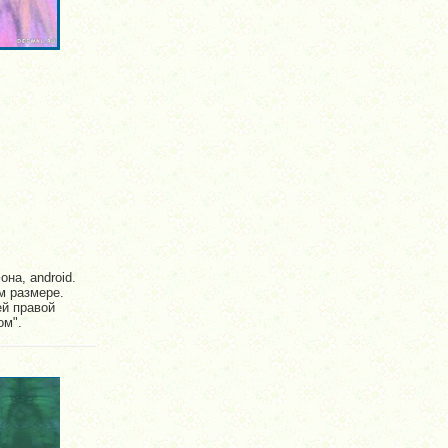
на, android.
м размере.
ей правой
ом".