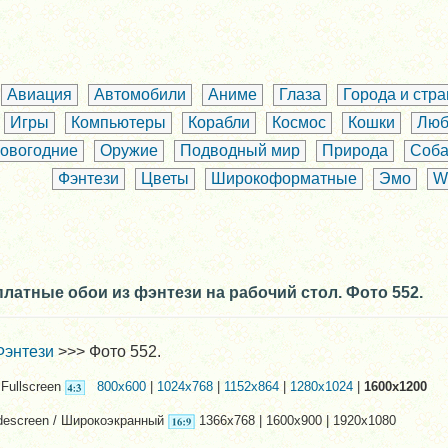
Авиация
Автомобили
Аниме
Глаза
Города и стр
Игры
Компьютеры
Корабли
Космос
Кошки
Люб
овогодние
Оружие
Подводный мир
Природа
Соба
Фэнтези
Цветы
Широкоформатные
Эмо
W
латные обои из фэнтези на рабочий стол. Фото 552.
Фэнтези
>>> Фото 552.
Fullscreen
800x600
|
1024x768
|
1152x864
|
1280x1024
|
1600x1200
descreen / Широкоэкранный
1366x768 | 1600x900 | 1920x1080