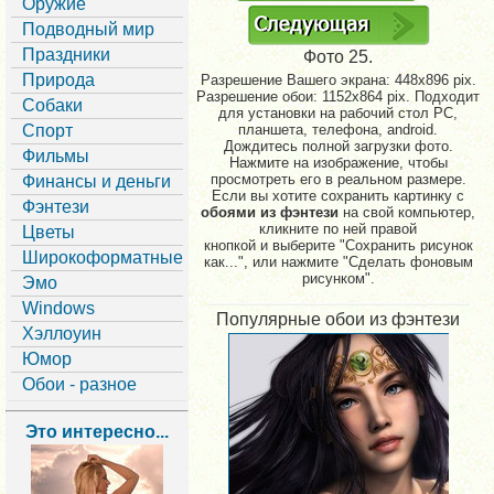
Оружие
Подводный мир
Праздники
Фото 25.
Природа
Разрешение Вашего экрана:
448x896 pix.
Разрешение обои: 1152x864 pix. Подходит
Собаки
для установки на рабочий стол PC,
Спорт
планшета, телефона, android.
Дождитесь полной загрузки фото.
Фильмы
Нажмите на изображение, чтобы
просмотреть его в реальном размере.
Финансы и деньги
Если вы хотите сохранить картинку с
Фэнтези
обоями из фэнтези
на свой компьютер,
кликните по ней правой
Цветы
кнопкой и выберите "Сохранить рисунок
Широкоформатные
как...", или нажмите "Сделать фоновым
рисунком".
Эмо
Windows
Популярные обои из фэнтези
Хэллоуин
Юмор
Обои - разное
Это интересно...