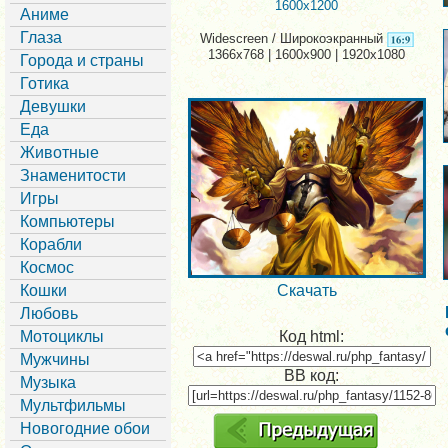
1600x1200
Аниме
Глаза
Widescreen / Широкоэкранный
1366x768 | 1600x900 | 1920x1080
Города и страны
Готика
Девушки
Еда
Животные
Знаменитости
Игры
Компьютеры
Корабли
Космос
Кошки
Скачать
Любовь
Мотоциклы
Код html:
Мужчины
BB код:
Музыка
Мультфильмы
Новогодние обои