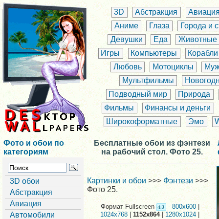
3D
Абстракция
Авиаци
Аниме
Глаза
Города и 
Девушки
Еда
Животные
Игры
Компьютеры
Корабли
Любовь
Мотоциклы
Муж
Мультфильмы
Новогод
Подводный мир
Природа
Фильмы
Финансы и деньги
Широкоформатные
Эмо
Фото и обои по
Бесплатные обои из фэнтези
категориям
на рабочий стол. Фото 25.
Картинки и обои
>>>
Фэнтези
>>>
3D обои
Фото 25.
Абстракция
Авиация
Формат Fullscreen
800x600
|
Автомобили
1024x768
|
1152x864
|
1280x1024
|