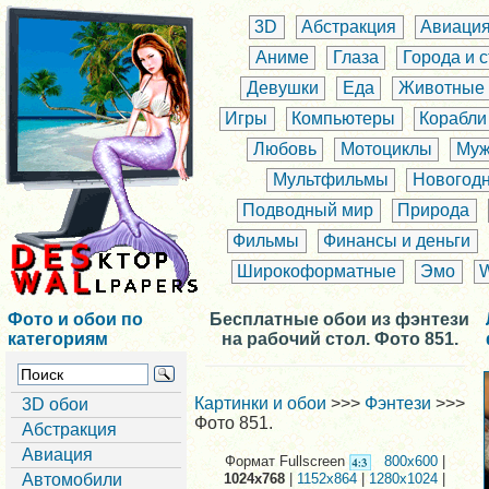
3D
Абстракция
Авиаци
Аниме
Глаза
Города и 
Девушки
Еда
Животные
Игры
Компьютеры
Корабли
Любовь
Мотоциклы
Муж
Мультфильмы
Новогод
Подводный мир
Природа
Фильмы
Финансы и деньги
Широкоформатные
Эмо
Фото и обои по
Бесплатные обои из фэнтези
категориям
на рабочий стол. Фото 851.
Картинки и обои
>>>
Фэнтези
>>>
3D обои
Фото 851.
Абстракция
Авиация
Формат Fullscreen
800x600
|
Автомобили
1024x768
|
1152x864
|
1280x1024
|