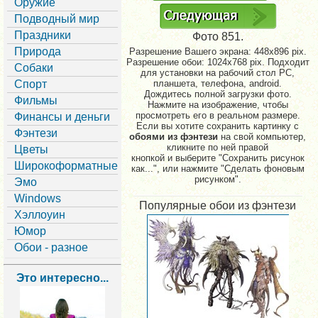
Оружие
Подводный мир
Праздники
Фото 851.
Природа
Разрешение Вашего экрана:
448x896 pix.
Разрешение обои: 1024x768 pix. Подходит
Собаки
для установки на рабочий стол PC,
Спорт
планшета, телефона, android.
Дождитесь полной загрузки фото.
Фильмы
Нажмите на изображение, чтобы
просмотреть его в реальном размере.
Финансы и деньги
Если вы хотите сохранить картинку с
Фэнтези
обоями из фэнтези
на свой компьютер,
кликните по ней правой
Цветы
кнопкой и выберите "Сохранить рисунок
Широкоформатные
как...", или нажмите "Сделать фоновым
рисунком".
Эмо
Windows
Популярные обои из фэнтези
Хэллоуин
Юмор
Обои - разное
Это интересно...