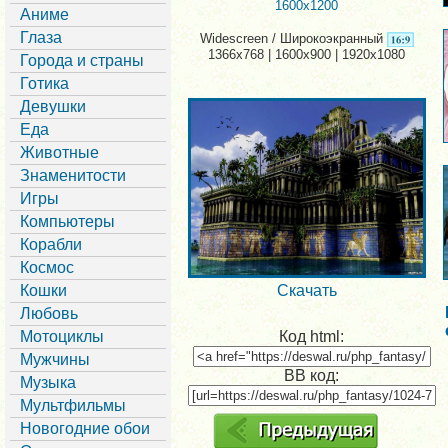
1600x1200
Аниме
Глаза
Widescreen / Широкоэкранный
1366x768 | 1600x900 | 1920x1080
Города и страны
Готика
Девушки
Еда
Животные
Знаменитости
Игры
Компьютеры
Корабли
Космос
Кошки
Скачать
Любовь
Мотоциклы
Код html:
Мужчины
BB код:
Музыка
Мультфильмы
Новогодние обои