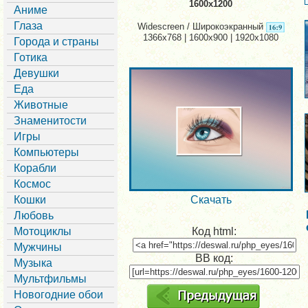
1600x1200
Аниме
Глаза
Widescreen / Широкоэкранный
1366x768 | 1600x900 | 1920x1080
Города и страны
Готика
Девушки
Еда
Животные
Знаменитости
Игры
Компьютеры
Корабли
Космос
Кошки
Скачать
Любовь
Мотоциклы
Код html:
Мужчины
BB код:
Музыка
Мультфильмы
Новогодние обои