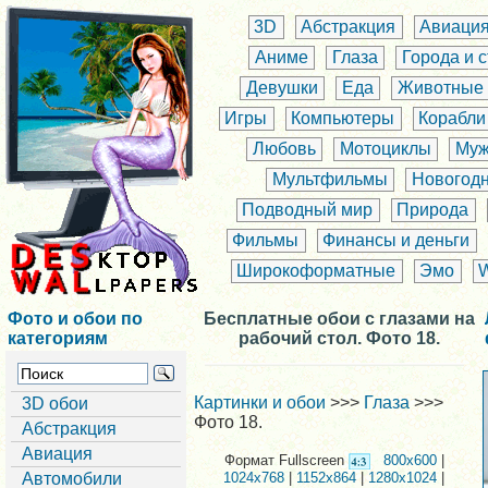
3D
Абстракция
Авиаци
Аниме
Глаза
Города и 
Девушки
Еда
Животные
Игры
Компьютеры
Корабли
Любовь
Мотоциклы
Муж
Мультфильмы
Новогод
Подводный мир
Природа
Фильмы
Финансы и деньги
Широкоформатные
Эмо
Фото и обои по
Бесплатные обои с глазами на
категориям
рабочий стол. Фото 18.
Картинки и обои
>>>
Глаза
>>>
3D обои
Фото 18.
Абстракция
Авиация
Формат Fullscreen
800x600
|
Автомобили
1024x768
|
1152x864
|
1280x1024
|