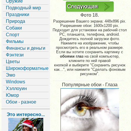
Оружие
Подводный мир
Праздники
Фото 18.
Природа
Разрешение Вашего экрана:
448x896 pix.
Разрешение обои: 1600x1200 pix.
Собаки
Подходит для установки на рабочий стол
Спорт
PC, планшета, телефона, android.
Дождитесь полной загрузки фото.
Фильмы
Нажмите на изображение, чтобы
просмотреть его в реальном размере.
Финансы и деньги
Если вы хотите сохранить картинку с
Фэнтези
обоями глаз
на свой компьютер,
кликните по ней правой
Цветы
кнопкой и выберите "Сохранить рисунок
Широкоформатные
как...", или нажмите "Сделать фоновым
рисунком".
Эмо
Windows
Популярные обои - Глаза
Хэллоуин
Юмор
Обои - разное
Это интересно...