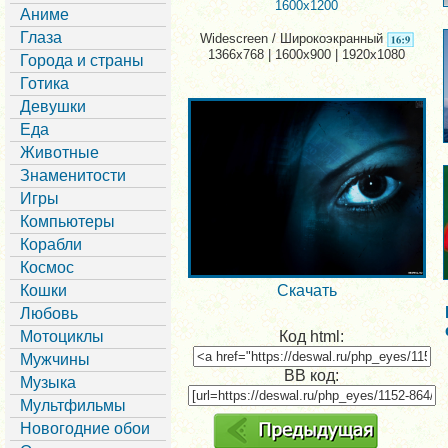
1600x1200
Аниме
Глаза
Widescreen / Широкоэкранный
1366x768 | 1600x900 | 1920x1080
Города и страны
Готика
Девушки
Еда
Животные
Знаменитости
Игры
Компьютеры
Корабли
Космос
Кошки
Скачать
Любовь
Мотоциклы
Код html:
Мужчины
BB код:
Музыка
Мультфильмы
Новогодние обои