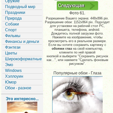
Оружие
Подводный мир
Праздники
Фото 61.
Природа
Разрешение Вашего экрана:
448x896 pix.
Разрешение обои: 1152x864 pix. Подходит
Собаки
для установки на рабочий стол PC,
Спорт
планшета, телефона, android.
Дождитесь полной загрузки фото.
Фильмы
Нажмите на изображение, чтобы
просмотреть его в реальном размере.
Финансы и деньги
Если вы хотите сохранить картинку с
Фэнтези
обоями глаз
на свой компьютер,
кликните по ней правой
Цветы
кнопкой и выберите "Сохранить рисунок
Широкоформатные
как...", или нажмите "Сделать фоновым
рисунком".
Эмо
Windows
Популярные обои - Глаза
Хэллоуин
Юмор
Обои - разное
Это интересно...