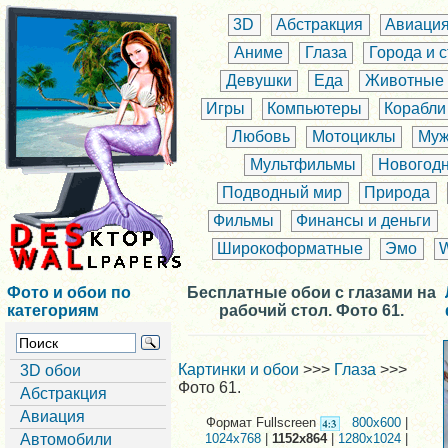
3D
Абстракция
Авиаци
Аниме
Глаза
Города и 
Девушки
Еда
Животные
Игры
Компьютеры
Корабли
Любовь
Мотоциклы
Муж
Мультфильмы
Новогод
Подводный мир
Природа
Фильмы
Финансы и деньги
Широкоформатные
Эмо
Фото и обои по
Бесплатные обои с глазами на
категориям
рабочий стол. Фото 61.
Картинки и обои
>>>
Глаза
>>>
3D обои
Фото 61.
Абстракция
Авиация
Формат Fullscreen
800x600
|
Автомобили
1024x768
|
1152x864
|
1280x1024
|