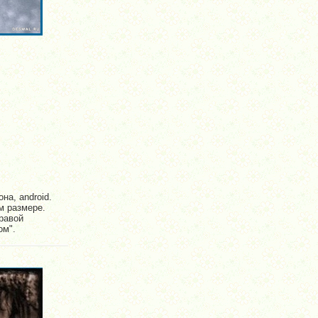
на, android.
м размере.
равой
ом".