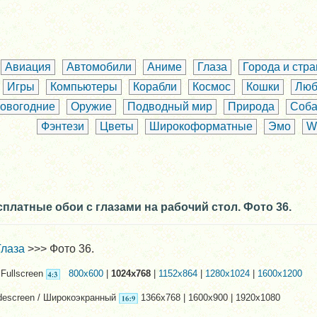
Авиация
Автомобили
Аниме
Глаза
Города и стр
Игры
Компьютеры
Корабли
Космос
Кошки
Люб
овогодние
Оружие
Подводный мир
Природа
Соба
Фэнтези
Цветы
Широкоформатные
Эмо
W
платные обои с глазами на рабочий стол. Фото 36.
Глаза
>>> Фото 36.
Fullscreen
800x600
|
1024x768
|
1152x864
|
1280x1024
|
1600x1200
descreen / Широкоэкранный
1366x768 | 1600x900 | 1920x1080