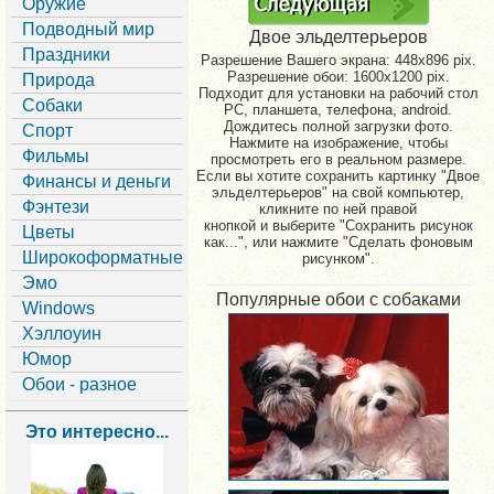
Оружие
Подводный мир
Двое эльделтерьеров
Праздники
Разрешение Вашего экрана:
448x896 pix.
Разрешение обои: 1600x1200 pix.
Природа
Подходит для установки на рабочий стол
Собаки
PC, планшета, телефона, android.
Дождитесь полной загрузки фото.
Спорт
Нажмите на изображение, чтобы
Фильмы
просмотреть его в реальном размере.
Если вы хотите сохранить картинку "Двое
Финансы и деньги
эльделтерьеров" на свой компьютер,
Фэнтези
кликните по ней правой
кнопкой и выберите "Сохранить рисунок
Цветы
как...", или нажмите "Сделать фоновым
Широкоформатные
рисунком".
Эмо
Популярные обои с собаками
Windows
Хэллоуин
Юмор
Обои - разное
Это интересно...