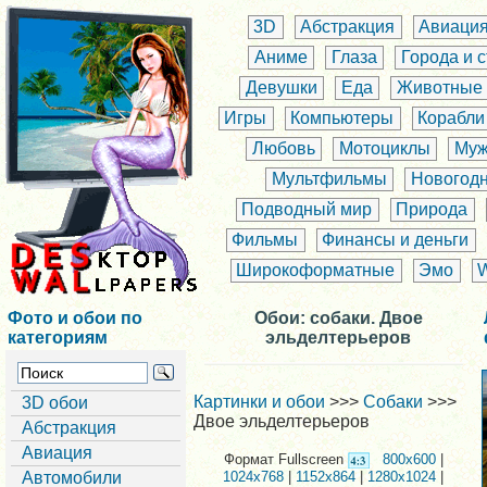
3D
Абстракция
Авиаци
Аниме
Глаза
Города и 
Девушки
Еда
Животные
Игры
Компьютеры
Корабли
Любовь
Мотоциклы
Муж
Мультфильмы
Новогод
Подводный мир
Природа
Фильмы
Финансы и деньги
Широкоформатные
Эмо
Фото и обои по
Обои: собаки. Двое
категориям
эльделтерьеров
Картинки и обои
>>>
Собаки
>>>
3D обои
Двое эльделтерьеров
Абстракция
Авиация
Формат Fullscreen
800x600
|
Автомобили
1024x768
|
1152x864
|
1280x1024
|