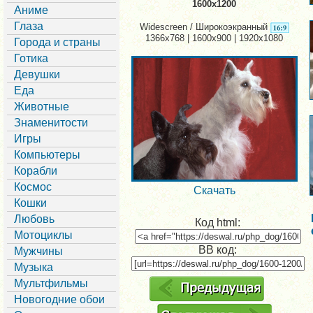
1600x1200
Аниме
Глаза
Widescreen / Широкоэкранный
1366x768 | 1600x900 | 1920x1080
Города и страны
Готика
Девушки
Еда
Животные
Знаменитости
Игры
Компьютеры
Корабли
Космос
Скачать
Кошки
Любовь
Код html:
Мотоциклы
BB код:
Мужчины
Музыка
Мультфильмы
Новогодние обои