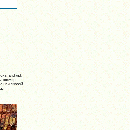
на, android.
м размере.
по ней правой
ом".