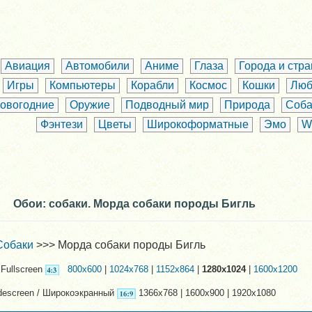
Авиация
Автомобили
Аниме
Глаза
Города и стр
Игры
Компьютеры
Корабли
Космос
Кошки
Люб
овогодние
Оружие
Подводный мир
Природа
Соба
Фэнтези
Цветы
Широкоформатные
Эмо
W
Обои: собаки. Морда собаки породы Бигль
Собаки
>>> Морда собаки породы Бигль
Fullscreen
800x600
|
1024x768
|
1152x864
|
1280x1024
|
1600x1200
descreen / Широкоэкранный
1366x768 | 1600x900 | 1920x1080