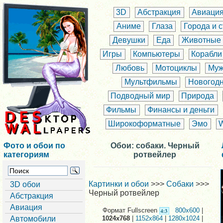
3D
Абстракция
Авиаци
Аниме
Глаза
Города и 
Девушки
Еда
Животные
Игры
Компьютеры
Корабли
Любовь
Мотоциклы
Муж
Мультфильмы
Новогод
Подводный мир
Природа
Фильмы
Финансы и деньги
Широкоформатные
Эмо
Фото и обои по
Обои: собаки. Черный
категориям
ротвейлер
Картинки и обои
>>>
Собаки
>>>
3D обои
Черный ротвейлер
Абстракция
Авиация
Формат Fullscreen
800x600
|
Автомобили
1024x768
|
1152x864
|
1280x1024
|