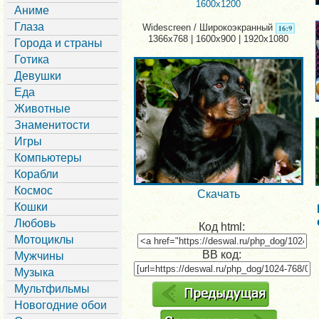
1600x1200
Аниме
Глаза
Widescreen / Широкоэкранный
1366x768 | 1600x900 | 1920x1080
Города и страны
Готика
Девушки
Еда
Животные
Знаменитости
Игры
Компьютеры
Корабли
Космос
Скачать
Кошки
Любовь
Код html:
Мотоциклы
BB код:
Мужчины
Музыка
Мультфильмы
Новогодние обои