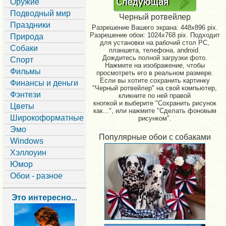
Оружие
Подводный мир
Черный ротвейлер
Праздники
Разрешение Вашего экрана:
448x896 pix.
Разрешение обои: 1024x768 pix. Подходит
Природа
для установки на рабочий стол PC,
Собаки
планшета, телефона, android.
Дождитесь полной загрузки фото.
Спорт
Нажмите на изображение, чтобы
Фильмы
просмотреть его в реальном размере.
Если вы хотите сохранить картинку
Финансы и деньги
"Черный ротвейлер" на свой компьютер,
Фэнтези
кликните по ней правой
кнопкой и выберите "Сохранить рисунок
Цветы
как...", или нажмите "Сделать фоновым
Широкоформатные
рисунком".
Эмо
Популярные обои с собаками
Windows
Хэллоуин
Юмор
Обои - разное
Это интересно...