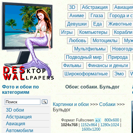
3D
Абстракция
Авиаци
Аниме
Глаза
Города и 
Девушки
Еда
Животные
Игры
Компьютеры
Корабли
Любовь
Мотоциклы
Муж
Мультфильмы
Новогод
Подводный мир
Природа
Фильмы
Финансы и деньги
Широкоформатные
Эмо
Фото и обои по
Обои: собаки. Бульдог
категориям
Картинки и обои
>>>
Собаки
>>>
Бульдог
3D обои
Абстракция
Формат Fullscreen
800x600
|
Авиация
1024x768
|
1152x864
|
1280x1024
|
1600x1200
Автомобили