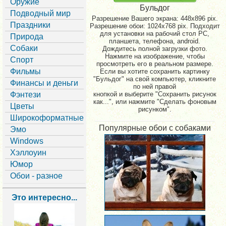
Оружие
Бульдог
Подводный мир
Разрешение Вашего экрана:
448x896 pix.
Праздники
Разрешение обои: 1024x768 pix. Подходит
для установки на рабочий стол PC,
Природа
планшета, телефона, android.
Собаки
Дождитесь полной загрузки фото.
Нажмите на изображение, чтобы
Спорт
просмотреть его в реальном размере.
Фильмы
Если вы хотите сохранить картинку
"Бульдог" на свой компьютер, кликните
Финансы и деньги
по ней правой
Фэнтези
кнопкой и выберите "Сохранить рисунок
как...", или нажмите "Сделать фоновым
Цветы
рисунком".
Широкоформатные
Популярные обои с собаками
Эмо
Windows
Хэллоуин
Юмор
Обои - разное
Это интересно...