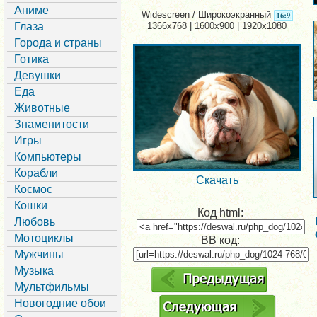
Аниме
Widescreen / Широкоэкранный
Глаза
1366x768 | 1600x900 | 1920x1080
Города и страны
Готика
Девушки
Еда
Животные
Знаменитости
Игры
Компьютеры
Корабли
Скачать
Космос
Кошки
Код html:
Любовь
Мотоциклы
BB код:
Мужчины
Музыка
Мультфильмы
Новогодние обои