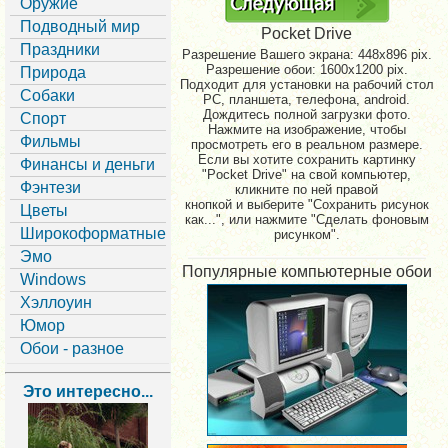
Оружие
Подводный мир
Pocket Drive
Праздники
Разрешение Вашего экрана:
448x896 pix.
Разрешение обои: 1600x1200 pix.
Природа
Подходит для установки на рабочий стол
Собаки
PC, планшета, телефона, android.
Дождитесь полной загрузки фото.
Спорт
Нажмите на изображение, чтобы
Фильмы
просмотреть его в реальном размере.
Если вы хотите сохранить картинку
Финансы и деньги
"Pocket Drive" на свой компьютер,
Фэнтези
кликните по ней правой
кнопкой и выберите "Сохранить рисунок
Цветы
как...", или нажмите "Сделать фоновым
Широкоформатные
рисунком".
Эмо
Популярные компьютерные обои
Windows
Хэллоуин
Юмор
Обои - разное
Это интересно...