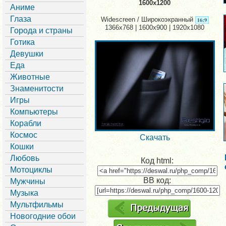
1600x1200
Аниме
Глаза
Widescreen / Широкоэкранный
1366x768 | 1600x900 | 1920x1080
Города и страны
Готика
Девушки
Еда
Животные
Знаменитости
Игры
Компьютеры
Корабли
Космос
Скачать
Кошки
Любовь
Код html:
Мотоциклы
BB код:
Мужчины
Музыка
Мультфильмы
Новогодние обои