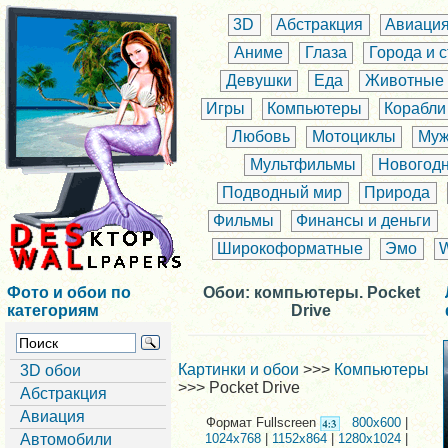
3D
Абстракция
Авиаци
Аниме
Глаза
Города и 
Девушки
Еда
Животные
Игры
Компьютеры
Корабли
Любовь
Мотоциклы
Муж
Мультфильмы
Новогод
Подводный мир
Природа
Фильмы
Финансы и деньги
Широкоформатные
Эмо
Фото и обои по
Обои: компьютеры. Pocket
категориям
Drive
Картинки и обои
>>>
Компьютеры
3D обои
>>> Pocket Drive
Абстракция
Авиация
Формат Fullscreen
800x600
|
Автомобили
1024x768
|
1152x864
|
1280x1024
|