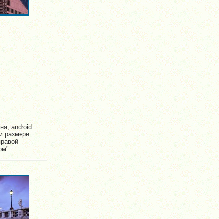
а, android.
м размере.
правой
ом".