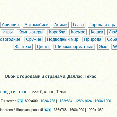
Авиация
Автомобили
Аниме
Глаза
Города и стр
Игры
Компьютеры
Корабли
Космос
Кошки
Люб
овогодние
Оружие
Подводный мир
Природа
Соба
Фэнтези
Цветы
Широкоформатные
Эмо
W
Обои с городами и странами. Даллас, Техас
Города и страны
>>> Даллас, Техас
Fullscreen
800x600
|
1024x768
|
1152x864
|
1280x1024
|
1600x1200
descreen / Широкоэкранный
1366x768 | 1600x900 | 1920x1080