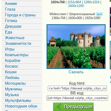
1024x768
|
1152x864
|
1280x1024
|
Аниме
1600x1200
Глаза
Widescreen / Широкоэкранный
Города и страны
1366x768 | 1600x900 | 1920x1080
Готика
Девушки
Еда
Животные
Знаменитости
Игры
Компьютеры
Корабли
Космос
Кошки
Скачать
Любовь
Мотоциклы
Код html:
Мужчины
BB код:
Музыка
Мультфильмы
Новогодние обои