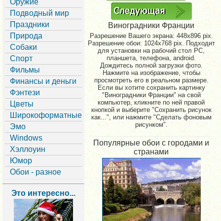
Оружие
Подводный мир
Праздники
Виноградники Франции
Природа
Разрешение Вашего экрана:
448x896 pix.
Разрешение обои: 1024x768 pix. Подходит
Собаки
для установки на рабочий стол PC,
Спорт
планшета, телефона, android.
Дождитесь полной загрузки фото.
Фильмы
Нажмите на изображение, чтобы
просмотреть его в реальном размере.
Финансы и деньги
Если вы хотите сохранить картинку
Фэнтези
"Виноградники Франции" на свой
компьютер, кликните по ней правой
Цветы
кнопкой и выберите "Сохранить рисунок
Широкоформатные
как...", или нажмите "Сделать фоновым
рисунком".
Эмо
Windows
Популярные обои с городами и
Хэллоуин
странами
Юмор
Обои - разное
Это интересно...