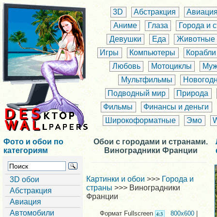
3D
Абстракция
Авиаци
Аниме
Глаза
Города и 
Девушки
Еда
Животные
Игры
Компьютеры
Корабли
Любовь
Мотоциклы
Муж
Мультфильмы
Новогод
Подводный мир
Природа
Фильмы
Финансы и деньги
Широкоформатные
Эмо
Фото и обои по
Обои с городами и странами.
категориям
Виноградники Франции
Картинки и обои
>>>
Города и
3D обои
страны
>>> Виноградники
Абстракция
Франции
Авиация
Автомобили
Формат Fullscreen
800x600
|