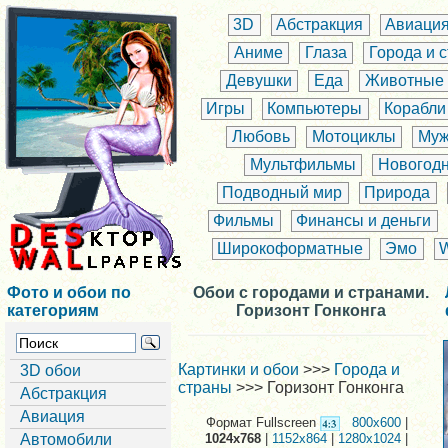
3D
Абстракция
Авиаци
Аниме
Глаза
Города и 
Девушки
Еда
Животные
Игры
Компьютеры
Корабли
Любовь
Мотоциклы
Муж
Мультфильмы
Новогод
Подводный мир
Природа
Фильмы
Финансы и деньги
Широкоформатные
Эмо
Фото и обои по
Обои с городами и странами.
категориям
Горизонт Гонконга
Картинки и обои
>>>
Города и
3D обои
страны
>>> Горизонт Гонконга
Абстракция
Авиация
Формат Fullscreen
800x600
|
Автомобили
1024x768
|
1152x864
|
1280x1024
|