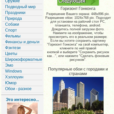
Оружие
Подводный мир
Горизонт Гонконга
Праздники
Разрешение Вашего экрана:
448x896 pix.
Разрешение обои: 1024x768 pix. Подходит
Природа
для установки на рабочий стол PC,
Собаки
планшета, телефона, android.
Дождитесь полной загрузки фото.
Спорт
Нажмите на изображение, чтобы
Фильмы
просмотреть его в реальном размере.
Если вы хотите сохранить картинку
Финансы и деньги
"Горизонт Гонконга" на свой компьютер,
Фэнтези
кликните по ней правой
кнопкой и выберите "Сохранить рисунок
Цветы
как...", или нажмите "Сделать фоновым
Широкоформатные
рисунком".
Эмо
Популярные обои с городами и
Windows
странами
Хэллоуин
Юмор
Обои - разное
Это интересно...