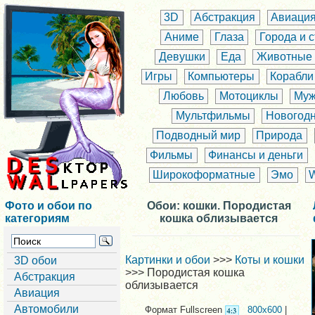
3D
Абстракция
Авиаци
Аниме
Глаза
Города и 
Девушки
Еда
Животные
Игры
Компьютеры
Корабли
Любовь
Мотоциклы
Муж
Мультфильмы
Новогод
Подводный мир
Природа
Фильмы
Финансы и деньги
Широкоформатные
Эмо
Фото и обои по
Обои: кошки. Породистая
категориям
кошка облизывается
Картинки и обои
>>>
Коты и кошки
3D обои
>>> Породистая кошка
Абстракция
облизывается
Авиация
Автомобили
Формат Fullscreen
800x600
|