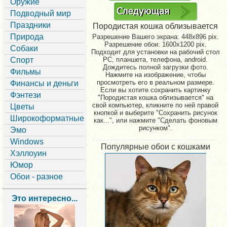
Оружие
Подводный мир
Праздники
Породистая кошка облизывается
Природа
Разрешение Вашего экрана:
448x896 pix.
Разрешение обои: 1600x1200 pix.
Собаки
Подходит для установки на рабочий стол
Спорт
PC, планшета, телефона, android.
Дождитесь полной загрузки фото.
Фильмы
Нажмите на изображение, чтобы
просмотреть его в реальном размере.
Финансы и деньги
Если вы хотите сохранить картинку
Фэнтези
"Породистая кошка облизывается" на
свой компьютер, кликните по ней правой
Цветы
кнопкой и выберите "Сохранить рисунок
Широкоформатные
как...", или нажмите "Сделать фоновым
рисунком".
Эмо
Windows
Популярные обои с кошками
Хэллоуин
Юмор
Обои - разное
Это интересно...