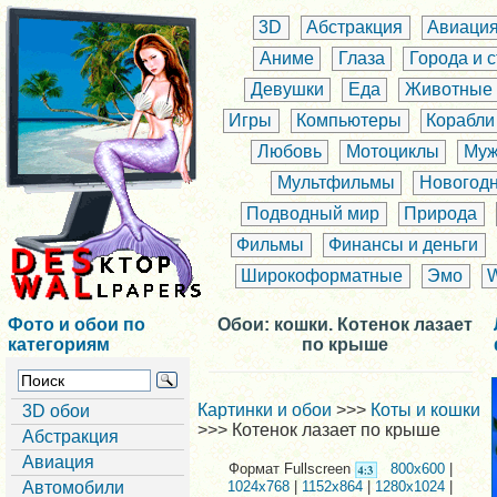
3D
Абстракция
Авиаци
Аниме
Глаза
Города и 
Девушки
Еда
Животные
Игры
Компьютеры
Корабли
Любовь
Мотоциклы
Муж
Мультфильмы
Новогод
Подводный мир
Природа
Фильмы
Финансы и деньги
Широкоформатные
Эмо
Фото и обои по
Обои: кошки. Котенок лазает
категориям
по крыше
Картинки и обои
>>>
Коты и кошки
3D обои
>>> Котенок лазает по крыше
Абстракция
Авиация
Формат Fullscreen
800x600
|
Автомобили
1024x768
|
1152x864
|
1280x1024
|