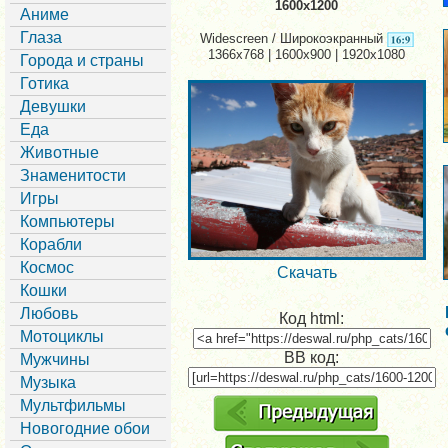
1600x1200
Аниме
Глаза
Widescreen / Широкоэкранный
1366x768 | 1600x900 | 1920x1080
Города и страны
Готика
Девушки
Еда
Животные
Знаменитости
Игры
Компьютеры
Корабли
Космос
Скачать
Кошки
Любовь
Код html:
Мотоциклы
BB код:
Мужчины
Музыка
Мультфильмы
Новогодние обои