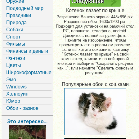
Оружие
Подводный мир
Котенок лазает по крыше
Праздники
Разрешение Вашего экрана:
448x896 pix.
Разрешение обои: 1600x1200 pix.
Природа
Подходит для установки на рабочий стол
Собаки
PC, планшета, телефона, android.
Дождитесь полной загрузки фото.
Спорт
Нажмите на изображение, чтобы
Фильмы
просмотреть его в реальном размере.
Если вы хотите сохранить картинку
Финансы и деньги
"Котенок лазает по крыше" на свой
Фэнтези
компьютер, кликните по ней правой
кнопкой и выберите "Сохранить рисунок
Цветы
как...", или нажмите "Сделать фоновым
Широкоформатные
рисунком".
Эмо
Популярные обои с кошками
Windows
Хэллоуин
Юмор
Обои - разное
Это интересно...