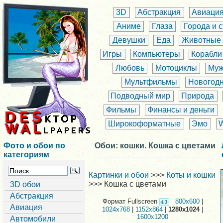
3D
Абстракция
Авиаци
Аниме
Глаза
Города и 
Девушки
Еда
Животные
Игры
Компьютеры
Корабли
Любовь
Мотоциклы
Муж
Мультфильмы
Новогод
Подводный мир
Природа
Фильмы
Финансы и деньги
Широкоформатные
Эмо
Фото и обои по
Обои: кошки. Кошка с цветами
категориям
Картинки и обои
>>>
Коты и кошки
>>> Кошка с цветами
3D обои
Абстракция
Формат Fullscreen
800x600
|
Авиация
1024x768
|
1152x864
|
1280x1024
|
1600x1200
Автомобили