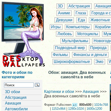
3D
Абстракция
Авиаци
Аниме
Глаза
Города и 
Девушки
Еда
Животные
Игры
Компьютеры
Корабли
Любовь
Мотоциклы
Муж
Мультфильмы
Новогод
Подводный мир
Природа
Фильмы
Финансы и деньги
Широкоформатные
Эмо
Фото и обои по
Обои: авиация. Два военных
категориям
самолёта в небе
Картинки и обои
>>>
Авиация
>>>
3D обои
Два военных самолёта в небе
Абстракция
Авиация
Формат Fullscreen
800x600
|
1024x768
Автомобили
|
1152x864
|
1280x1024
|
1600x1200