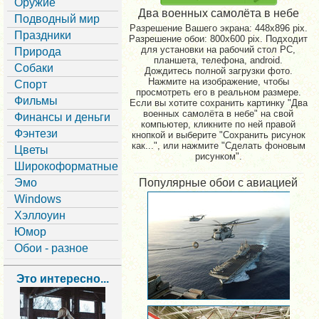
Оружие
Два военных самолёта в небе
Подводный мир
Разрешение Вашего экрана:
448x896 pix.
Праздники
Разрешение обои: 800x600 pix. Подходит
для установки на рабочий стол PC,
Природа
планшета, телефона, android.
Собаки
Дождитесь полной загрузки фото.
Нажмите на изображение, чтобы
Спорт
просмотреть его в реальном размере.
Фильмы
Если вы хотите сохранить картинку "Два
военных самолёта в небе" на свой
Финансы и деньги
компьютер, кликните по ней правой
Фэнтези
кнопкой и выберите "Сохранить рисунок
как...", или нажмите "Сделать фоновым
Цветы
рисунком".
Широкоформатные
Эмо
Популярные обои с авиацией
Windows
Хэллоуин
Юмор
Обои - разное
Это интересно...