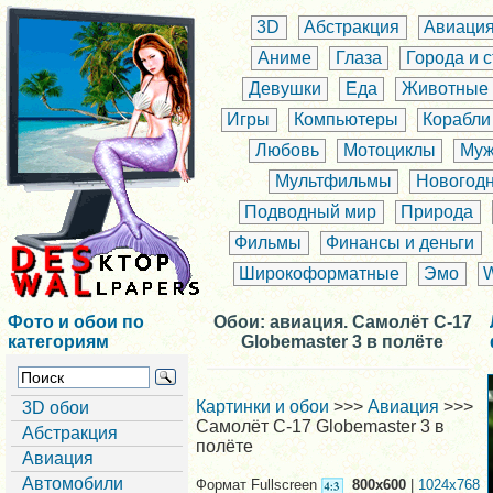
3D
Абстракция
Авиаци
Аниме
Глаза
Города и 
Девушки
Еда
Животные
Игры
Компьютеры
Корабли
Любовь
Мотоциклы
Муж
Мультфильмы
Новогод
Подводный мир
Природа
Фильмы
Финансы и деньги
Широкоформатные
Эмо
Фото и обои по
Обои: авиация. Самолёт C-17
категориям
Globemaster 3 в полёте
Картинки и обои
>>>
Авиация
>>>
3D обои
Самолёт C-17 Globemaster 3 в
Абстракция
полёте
Авиация
Автомобили
Формат Fullscreen
800x600
|
1024x768