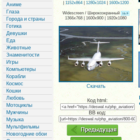
|
1152x864
|
1280x1024
|
1600x1200
Аниме
Глаза
Widescreen / Широкоэкранный
1366x768 | 1600x900 | 1920x1080
Города и страны
Готика
Девушки
Еда
Животные
Знаменитости
Игры
Компьютеры
Корабли
Космос
Скачать
Кошки
Любовь
Код html:
Мотоциклы
Мужчины
BB код:
Музыка
Мультфильмы
Новогодние обои