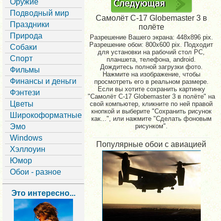
Оружие
Подводный мир
Самолёт C-17 Globemaster 3 в
Праздники
полёте
Природа
Разрешение Вашего экрана:
448x896 pix.
Разрешение обои: 800x600 pix. Подходит
Собаки
для установки на рабочий стол PC,
Спорт
планшета, телефона, android.
Дождитесь полной загрузки фото.
Фильмы
Нажмите на изображение, чтобы
Финансы и деньги
просмотреть его в реальном размере.
Если вы хотите сохранить картинку
Фэнтези
"Самолёт C-17 Globemaster 3 в полёте" на
Цветы
свой компьютер, кликните по ней правой
кнопкой и выберите "Сохранить рисунок
Широкоформатные
как...", или нажмите "Сделать фоновым
Эмо
рисунком".
Windows
Популярные обои с авиацией
Хэллоуин
Юмор
Обои - разное
Это интересно...