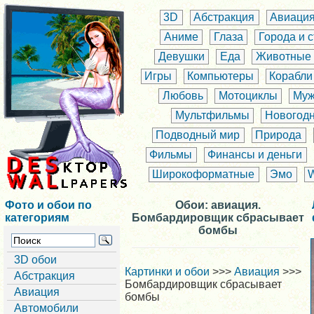
3D
Абстракция
Авиаци
Аниме
Глаза
Города и 
Девушки
Еда
Животные
Игры
Компьютеры
Корабли
Любовь
Мотоциклы
Муж
Мультфильмы
Новогод
Подводный мир
Природа
Фильмы
Финансы и деньги
Широкоформатные
Эмо
Фото и обои по
Обои: авиация.
категориям
Бомбардировщик сбрасывает
бомбы
3D обои
Картинки и обои
>>>
Авиация
>>>
Абстракция
Бомбардировщик сбрасывает
Авиация
бомбы
Автомобили