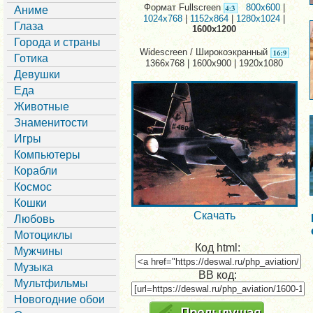
Формат Fullscreen
800x600
|
Аниме
1024x768
|
1152x864
|
1280x1024
|
Глаза
1600x1200
Города и страны
Widescreen / Широкоэкранный
Готика
1366x768 | 1600x900 | 1920x1080
Девушки
Еда
Животные
Знаменитости
Игры
Компьютеры
Корабли
Космос
Кошки
Скачать
Любовь
Мотоциклы
Код html:
Мужчины
Музыка
BB код:
Мультфильмы
Новогодние обои