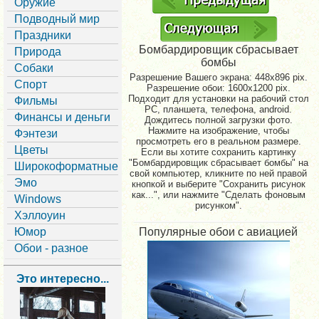
Оружие
Подводный мир
Праздники
Бомбардировщик сбрасывает
Природа
бомбы
Собаки
Разрешение Вашего экрана:
448x896 pix.
Спорт
Разрешение обои: 1600x1200 pix.
Подходит для установки на рабочий стол
Фильмы
PC, планшета, телефона, android.
Финансы и деньги
Дождитесь полной загрузки фото.
Нажмите на изображение, чтобы
Фэнтези
просмотреть его в реальном размере.
Цветы
Если вы хотите сохранить картинку
"Бомбардировщик сбрасывает бомбы" на
Широкоформатные
свой компьютер, кликните по ней правой
Эмо
кнопкой и выберите "Сохранить рисунок
как...", или нажмите "Сделать фоновым
Windows
рисунком".
Хэллоуин
Юмор
Популярные обои с авиацией
Обои - разное
Это интересно...