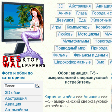
3D
Абстракция
Авиаци
Аниме
Глаза
Города и 
Девушки
Еда
Животные
Игры
Компьютеры
Корабли
Любовь
Мотоциклы
Муж
Мультфильмы
Новогод
Подводный мир
Природа
Фильмы
Финансы и деньги
Широкоформатные
Эмо
Фото и обои по
Обои: авиация. F-5 -
категориям
американский сверхзвуковой
истребитель
3D обои
Картинки и обои
>>>
Авиация
>>>
Абстракция
F-5 - американский сверхзвуковой
Авиация
истребитель
Автомобили