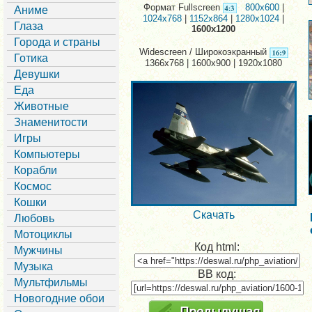
Формат Fullscreen
800x600
|
Аниме
1024x768
|
1152x864
|
1280x1024
|
Глаза
1600x1200
Города и страны
Widescreen / Широкоэкранный
Готика
1366x768 | 1600x900 | 1920x1080
Девушки
Еда
Животные
Знаменитости
Игры
Компьютеры
Корабли
Космос
Кошки
Скачать
Любовь
Мотоциклы
Код html:
Мужчины
Музыка
BB код:
Мультфильмы
Новогодние обои