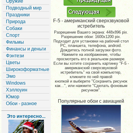
Оружие
Подводный мир
Праздники
F-5 - американский сверхзвуковой
Природа
истребитель
Собаки
Разрешение Вашего экрана:
448x896 pix.
Спорт
Разрешение обои: 1600x1200 pix.
Подходит для установки на рабочий стол
Фильмы
PC, планшета, телефона, android.
Финансы и деньги
Дождитесь полной загрузки фото.
Нажмите на изображение, чтобы
Фэнтези
просмотреть его в реальном размере.
Цветы
Если вы хотите сохранить картинку "F-5 -
американский сверхзвуковой
Широкоформатные
истребитель" на свой компьютер,
Эмо
кликните по ней правой
кнопкой и выберите "Сохранить рисунок
Windows
как...", или нажмите "Сделать фоновым
Хэллоуин
рисунком".
Юмор
Популярные обои с авиацией
Обои - разное
Это интересно...