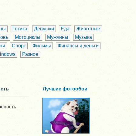
аны
Готика
Девушки
Еда
Животные
овь
Мотоциклы
Мужчины
Музыка
ки
Спорт
Фильмы
Финансы и деньги
indows
Разное
ость
Лучшие фотообои
репость