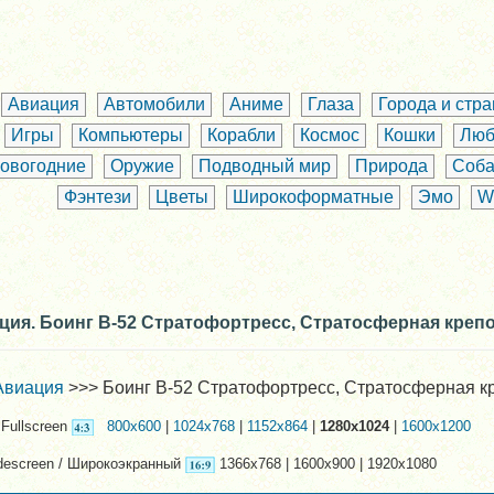
Авиация
Автомобили
Аниме
Глаза
Города и стр
Игры
Компьютеры
Корабли
Космос
Кошки
Люб
овогодние
Оружие
Подводный мир
Природа
Соба
Фэнтези
Цветы
Широкоформатные
Эмо
W
ция. Боинг B-52 Стратофортресс, Стратосферная креп
Авиация
>>> Боинг B-52 Стратофортресс, Стратосферная к
Fullscreen
800x600
|
1024x768
|
1152x864
|
1280x1024
|
1600x1200
descreen / Широкоэкранный
1366x768 | 1600x900 | 1920x1080