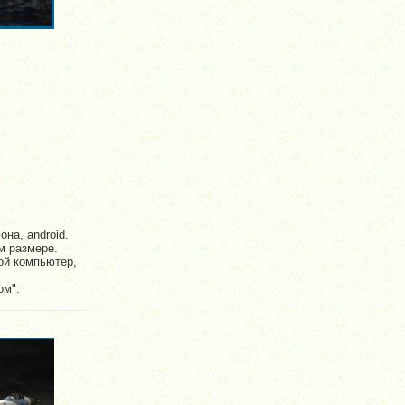
на, android.
м размере.
ой компьютер,
ом".