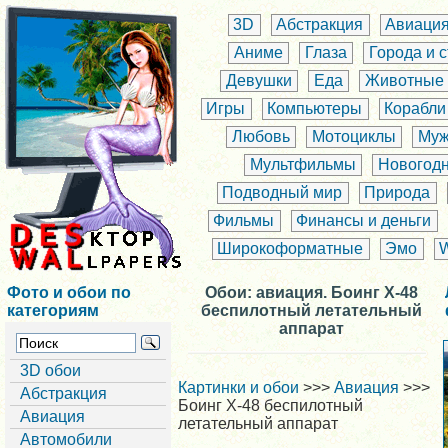
3D
Абстракция
Авиаци
Аниме
Глаза
Города и 
Девушки
Еда
Животные
Игры
Компьютеры
Корабли
Любовь
Мотоциклы
Муж
Мультфильмы
Новогод
Подводный мир
Природа
Фильмы
Финансы и деньги
Широкоформатные
Эмо
Фото и обои по
Обои: авиация. Боинг X-48
категориям
беспилотный летательный
аппарат
3D обои
Картинки и обои
>>>
Авиация
>>>
Абстракция
Боинг X-48 беспилотный
Авиация
летательный аппарат
Автомобили