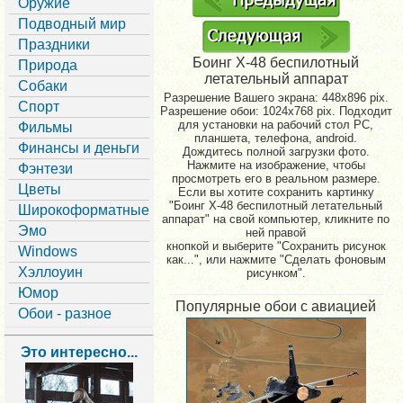
Оружие
Подводный мир
Праздники
Боинг X-48 беспилотный
Природа
летательный аппарат
Собаки
Разрешение Вашего экрана:
448x896 pix.
Спорт
Разрешение обои: 1024x768 pix. Подходит
для установки на рабочий стол PC,
Фильмы
планшета, телефона, android.
Финансы и деньги
Дождитесь полной загрузки фото.
Нажмите на изображение, чтобы
Фэнтези
просмотреть его в реальном размере.
Цветы
Если вы хотите сохранить картинку
"Боинг X-48 беспилотный летательный
Широкоформатные
аппарат" на свой компьютер, кликните по
Эмо
ней правой
кнопкой и выберите "Сохранить рисунок
Windows
как...", или нажмите "Сделать фоновым
Хэллоуин
рисунком".
Юмор
Популярные обои с авиацией
Обои - разное
Это интересно...