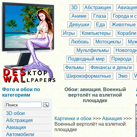
3D
Абстракция
Авиаци
Аниме
Глаза
Города и 
Девушки
Еда
Животные
Игры
Компьютеры
Корабли
Любовь
Мотоциклы
Муж
Мультфильмы
Новогод
Подводный мир
Природа
Фильмы
Финансы и деньги
Широкоформатные
Эмо
Фото и обои по
Обои: авиация. Военный
категориям
вертолёт на взлетной
площадке
3D обои
Картинки и обои
>>>
Авиация
>>>
Абстракция
Военный вертолёт на взлетной
Авиация
площадке
Автомобили