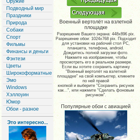
Оружие
Подводный мир
Праздники
Военный вертолёт на взлетной
Природа
площадке
Собаки
Разрешение Вашего экрана:
448x896 pix.
Спорт
Разрешение обои: 1024x768 pix. Подходит
для установки на рабочий стол PC,
Фильмы
планшета, телефона, android.
Финансы и деньги
Дождитесь полной загрузки фото.
Нажмите на изображение, чтобы
Фэнтези
просмотреть его в реальном размере.
Цветы
Если вы хотите сохранить картинку
"Военный вертолёт на взлетной
Широкоформатные
площадке" на свой компьютер, кликните
Эмо
по ней правой
кнопкой и выберите "Сохранить рисунок
Windows
как...", или нажмите "Сделать фоновым
Хэллоуин
рисунком".
Юмор
Популярные обои с авиацией
Обои - разное
Это интересно...