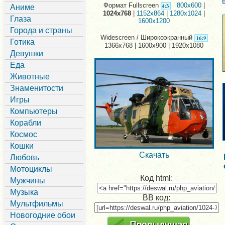
Формат Fullscreen
800x600
|
Аниме
1024x768
|
1152x864
|
1280x1024
|
Глаза
1600x1200
Города и страны
Widescreen / Широкоэкранный
Готика
1366x768 | 1600x900 | 1920x1080
Девушки
Еда
Животные
Знаменитости
Игры
Компьютеры
Корабли
Космос
Кошки
Скачать
Любовь
Мотоциклы
Код html:
Мужчины
Музыка
BB код:
Мультфильмы
Новогодние обои