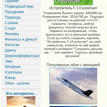
Оружие
Подводный мир
Истребитель F-14 взлетает
Праздники
Разрешение Вашего экрана:
448x896 pix.
Разрешение обои: 1024x768 pix. Подходит
Природа
для установки на рабочий стол PC,
Собаки
планшета, телефона, android.
Дождитесь полной загрузки фото.
Спорт
Нажмите на изображение, чтобы
Фильмы
просмотреть его в реальном размере.
Если вы хотите сохранить картинку
Финансы и деньги
"Истребитель F-14 взлетает" на свой
Фэнтези
компьютер, кликните по ней правой
кнопкой и выберите "Сохранить рисунок
Цветы
как...", или нажмите "Сделать фоновым
Широкоформатные
рисунком".
Эмо
Популярные обои с авиацией
Windows
Хэллоуин
Юмор
Обои - разное
Это интересно...