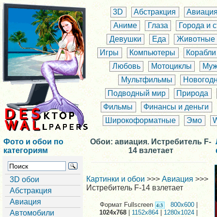
3D
Абстракция
Авиаци
Аниме
Глаза
Города и 
Девушки
Еда
Животные
Игры
Компьютеры
Корабли
Любовь
Мотоциклы
Муж
Мультфильмы
Новогод
Подводный мир
Природа
Фильмы
Финансы и деньги
Широкоформатные
Эмо
Фото и обои по
Обои: авиация. Истребитель F-
категориям
14 взлетает
Картинки и обои
>>>
Авиация
>>>
3D обои
Истребитель F-14 взлетает
Абстракция
Авиация
Формат Fullscreen
800x600
|
Автомобили
1024x768
|
1152x864
|
1280x1024
|