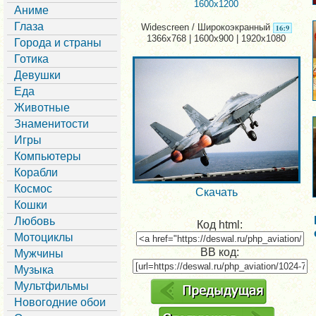
1600x1200
Аниме
Глаза
Widescreen / Широкоэкранный
1366x768 | 1600x900 | 1920x1080
Города и страны
Готика
Девушки
Еда
Животные
Знаменитости
Игры
Компьютеры
Корабли
Космос
Скачать
Кошки
Любовь
Код html:
Мотоциклы
BB код:
Мужчины
Музыка
Мультфильмы
Новогодние обои