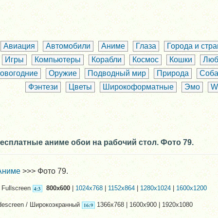
Авиация
Автомобили
Аниме
Глаза
Города и стр
Игры
Компьютеры
Корабли
Космос
Кошки
Люб
овогодние
Оружие
Подводный мир
Природа
Соба
Фэнтези
Цветы
Широкоформатные
Эмо
W
есплатные аниме обои на рабочий стол. Фото 79.
Аниме
>>> Фото 79.
Fullscreen
800x600
|
1024x768
|
1152x864
|
1280x1024
|
1600x1200
descreen / Широкоэкранный
1366x768 | 1600x900 | 1920x1080