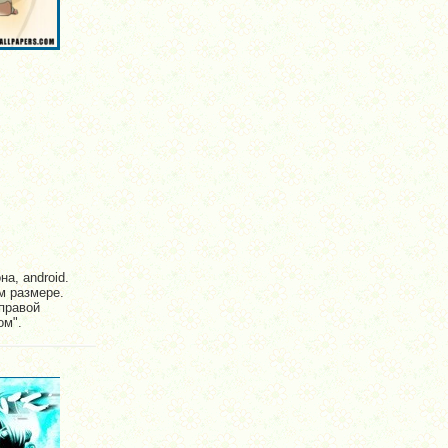
а, android.
м размере.
правой
ом".