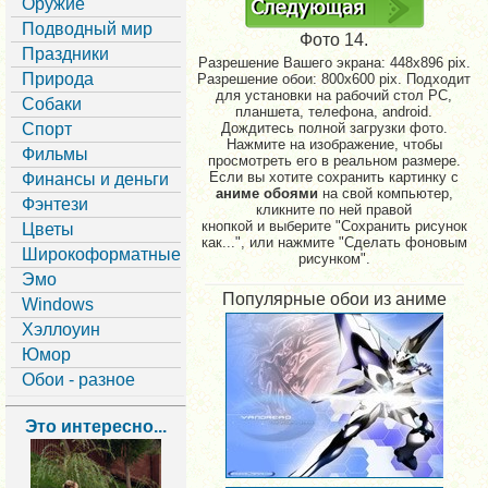
Оружие
Подводный мир
Фото 14.
Праздники
Разрешение Вашего экрана:
448x896 pix.
Природа
Разрешение обои: 800x600 pix. Подходит
для установки на рабочий стол PC,
Собаки
планшета, телефона, android.
Спорт
Дождитесь полной загрузки фото.
Нажмите на изображение, чтобы
Фильмы
просмотреть его в реальном размере.
Если вы хотите сохранить картинку с
Финансы и деньги
аниме обоями
на свой компьютер,
Фэнтези
кликните по ней правой
кнопкой и выберите "Сохранить рисунок
Цветы
как...", или нажмите "Сделать фоновым
Широкоформатные
рисунком".
Эмо
Популярные обои из аниме
Windows
Хэллоуин
Юмор
Обои - разное
Это интересно...