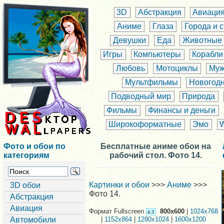
3D
Абстракция
Авиаци
Аниме
Глаза
Города и 
Девушки
Еда
Животные
Игры
Компьютеры
Корабли
Любовь
Мотоциклы
Муж
Мультфильмы
Новогод
Подводный мир
Природа
Фильмы
Финансы и деньги
Широкоформатные
Эмо
Фото и обои по
Бесплатные аниме обои на
категориям
рабочий стол. Фото 14.
Картинки и обои
>>>
Аниме
>>>
3D обои
Фото 14.
Абстракция
Авиация
Формат Fullscreen
800x600
|
1024x768
Автомобили
|
1152x864
|
1280x1024
|
1600x1200