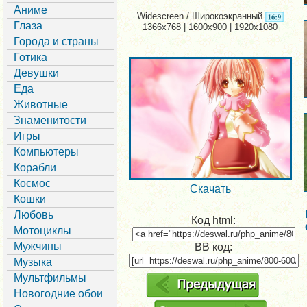
Аниме
Widescreen / Широкоэкранный
Глаза
1366x768 | 1600x900 | 1920x1080
Города и страны
Готика
Девушки
Еда
Животные
Знаменитости
Игры
Компьютеры
Корабли
Космос
Скачать
Кошки
Любовь
Код html:
Мотоциклы
Мужчины
BB код:
Музыка
Мультфильмы
Новогодние обои