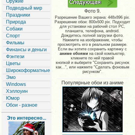
Оружие
Подводный мир
Фото 9.
Праздники
Разрешение Вашего экрана:
448x896 pix.
Природа
Разрешение обои: 800x600 pix. Подходит
для установки на рабочий стол PC,
Собаки
планшета, телефона, android.
Спорт
Дождитесь полной загрузки фото.
Нажмите на изображение, чтобы
Фильмы
просмотреть его в реальном размере.
Если вы хотите сохранить картинку с
Финансы и деньги
аниме обоями
на свой компьютер,
Фэнтези
кликните по ней правой
кнопкой и выберите "Сохранить рисунок
Цветы
как...", или нажмите "Сделать фоновым
Широкоформатные
рисунком".
Эмо
Популярные обои из аниме
Windows
Хэллоуин
Юмор
Обои - разное
Это интересно...