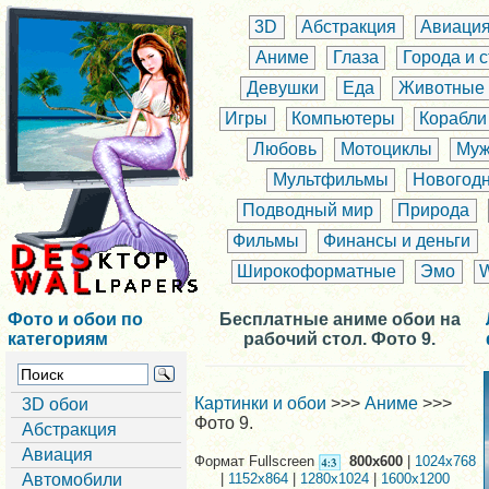
3D
Абстракция
Авиаци
Аниме
Глаза
Города и 
Девушки
Еда
Животные
Игры
Компьютеры
Корабли
Любовь
Мотоциклы
Муж
Мультфильмы
Новогод
Подводный мир
Природа
Фильмы
Финансы и деньги
Широкоформатные
Эмо
Фото и обои по
Бесплатные аниме обои на
категориям
рабочий стол. Фото 9.
Картинки и обои
>>>
Аниме
>>>
3D обои
Фото 9.
Абстракция
Авиация
Формат Fullscreen
800x600
|
1024x768
Автомобили
|
1152x864
|
1280x1024
|
1600x1200