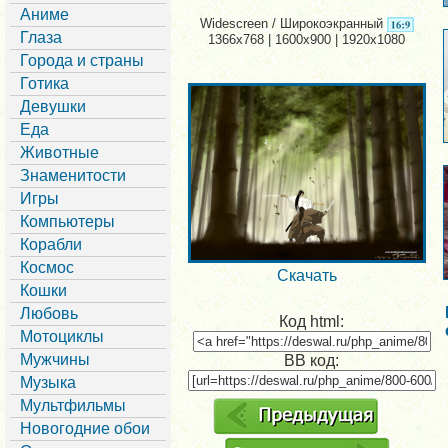
Аниме
Widescreen / Широкоэкранный
Глаза
1366x768 | 1600x900 | 1920x1080
Города и страны
Готика
Девушки
Еда
Животные
Знаменитости
Игры
Компьютеры
Корабли
Космос
Скачать
Кошки
Любовь
Код html:
Мотоциклы
Мужчины
BB код:
Музыка
Мультфильмы
Новогодние обои