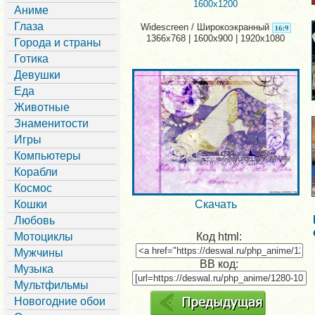
1600x1200
Аниме
Глаза
Widescreen / Широкоэкранный
1366x768 | 1600x900 | 1920x1080
Города и страны
Готика
Девушки
Еда
Животные
Знаменитости
Игры
Компьютеры
Корабли
Космос
Кошки
Скачать
Любовь
Мотоциклы
Код html:
Мужчины
BB код:
Музыка
Мультфильмы
Новогодние обои