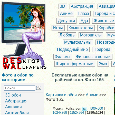
3D
Абстракция
Авиаци
Аниме
Глаза
Города и 
Девушки
Еда
Животные
Игры
Компьютеры
Корабли
Любовь
Мотоциклы
Муж
Мультфильмы
Новогод
Подводный мир
Природа
Фильмы
Финансы и деньги
Широкоформатные
Эмо
Фото и обои по
Бесплатные аниме обои на
категориям
рабочий стол. Фото 165.
Картинки и обои
>>>
Аниме
>>>
3D обои
Фото 165.
Абстракция
Авиация
Формат Fullscreen
800x600
|
Автомобили
1024x768
|
1152x864
|
1280x1024
|