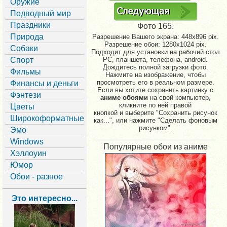
Оружие
Подводный мир
Праздники
Фото 165.
Природа
Разрешение Вашего экрана:
448x896 pix.
Разрешение обои: 1280x1024 pix.
Собаки
Подходит для установки на рабочий стол
Спорт
PC, планшета, телефона, android.
Дождитесь полной загрузки фото.
Фильмы
Нажмите на изображение, чтобы
просмотреть его в реальном размере.
Финансы и деньги
Если вы хотите сохранить картинку с
Фэнтези
аниме обоями
на свой компьютер,
кликните по ней правой
Цветы
кнопкой и выберите "Сохранить рисунок
Широкоформатные
как...", или нажмите "Сделать фоновым
рисунком".
Эмо
Windows
Популярные обои из аниме
Хэллоуин
Юмор
Обои - разное
Это интересно...