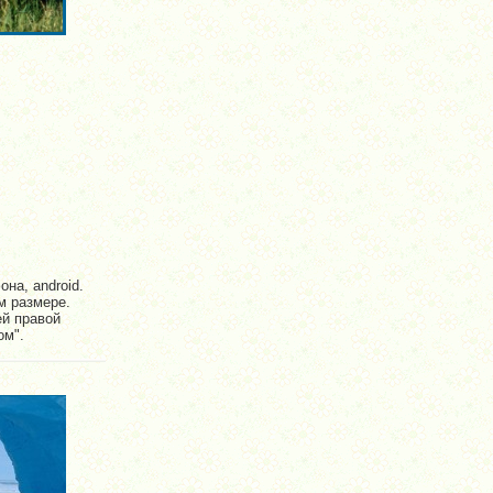
на, android.
м размере.
ей правой
ом".