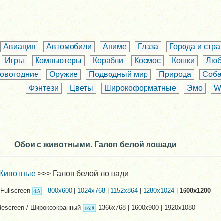
Авиация
Автомобили
Аниме
Глаза
Города и стр
Игры
Компьютеры
Корабли
Космос
Кошки
Люб
овогодние
Оружие
Подводный мир
Природа
Соба
Фэнтези
Цветы
Широкоформатные
Эмо
W
Обои с животными. Галоп белой лошади
Животные
>>> Галоп белой лошади
Fullscreen
800x600
|
1024x768
|
1152x864
|
1280x1024
|
1600x1200
descreen / Широкоэкранный
1366x768 | 1600x900 | 1920x1080