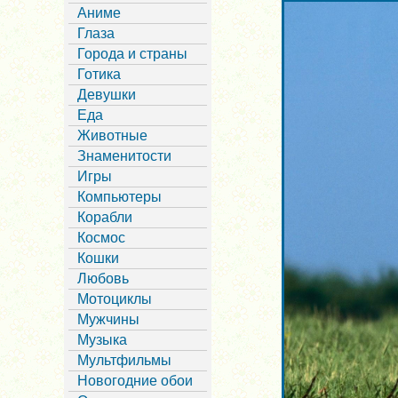
Аниме
Глаза
Города и страны
Готика
Девушки
Еда
Животные
Знаменитости
Игры
Компьютеры
Корабли
Космос
Кошки
Любовь
Мотоциклы
Мужчины
Музыка
Мультфильмы
Новогодние обои