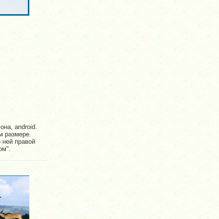
на, android.
м размере.
о ней правой
ом".