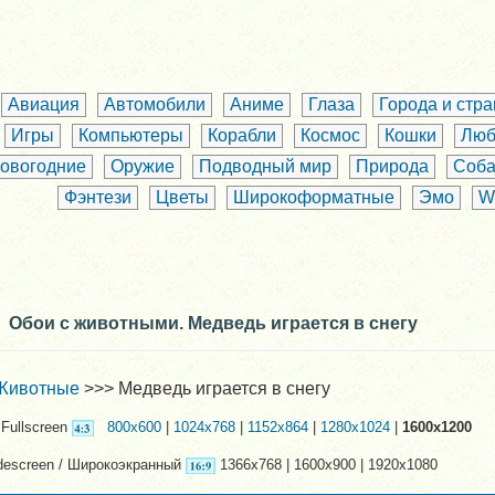
Авиация
Автомобили
Аниме
Глаза
Города и стр
Игры
Компьютеры
Корабли
Космос
Кошки
Люб
овогодние
Оружие
Подводный мир
Природа
Соба
Фэнтези
Цветы
Широкоформатные
Эмо
W
Обои с животными. Медведь играется в снегу
Животные
>>> Медведь играется в снегу
Fullscreen
800x600
|
1024x768
|
1152x864
|
1280x1024
|
1600x1200
descreen / Широкоэкранный
1366x768 | 1600x900 | 1920x1080