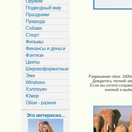
Оружие
Подводный мир
Праздники
Природа
Собаки
Спорт
Фильмы
Финансы и деньги
Фэнтези
Цветы
Широкоформатные
Эмо
Разрешение обои: 1600x
Дождитесь полной заг
Windows
Если вы хотите сохрани
Хэллоуин
кнопкой и выбе
Юмор
Обои - разное
Это интересно...