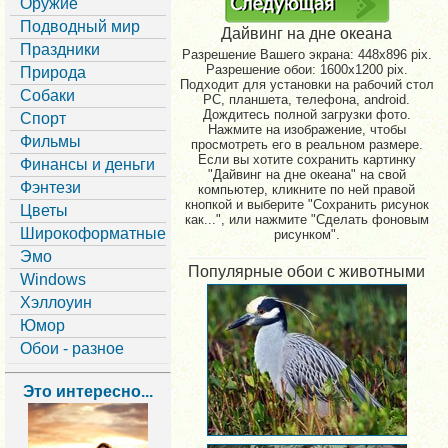
Оружие
Подводный мир
Дайвинг на дне океана
Праздники
Разрешение Вашего экрана:
448x896 pix.
Разрешение обои: 1600x1200 pix.
Природа
Подходит для установки на рабочий стол
Собаки
PC, планшета, телефона, android.
Дождитесь полной загрузки фото.
Спорт
Нажмите на изображение, чтобы
Фильмы
просмотреть его в реальном размере.
Если вы хотите сохранить картинку
Финансы и деньги
"Дайвинг на дне океана" на свой
Фэнтези
компьютер, кликните по ней правой
кнопкой и выберите "Сохранить рисунок
Цветы
как...", или нажмите "Сделать фоновым
Широкоформатные
рисунком".
Эмо
Популярные обои с животными
Windows
Хэллоуин
Юмор
Обои - разное
Это интересно...