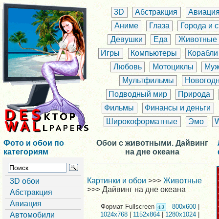
3D
Абстракция
Авиаци
Аниме
Глаза
Города и 
Девушки
Еда
Животные
Игры
Компьютеры
Корабли
Любовь
Мотоциклы
Муж
Мультфильмы
Новогод
Подводный мир
Природа
Фильмы
Финансы и деньги
Широкоформатные
Эмо
Фото и обои по
Обои с животными. Дайвинг
категориям
на дне океана
Картинки и обои
>>>
Животные
3D обои
>>> Дайвинг на дне океана
Абстракция
Авиация
Формат Fullscreen
800x600
|
Автомобили
1024x768
|
1152x864
|
1280x1024
|