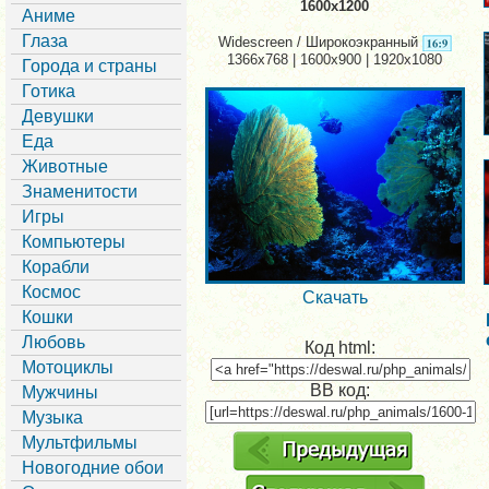
1600x1200
Аниме
Глаза
Widescreen / Широкоэкранный
1366x768 | 1600x900 | 1920x1080
Города и страны
Готика
Девушки
Еда
Животные
Знаменитости
Игры
Компьютеры
Корабли
Космос
Скачать
Кошки
Любовь
Код html:
Мотоциклы
BB код:
Мужчины
Музыка
Мультфильмы
Новогодние обои