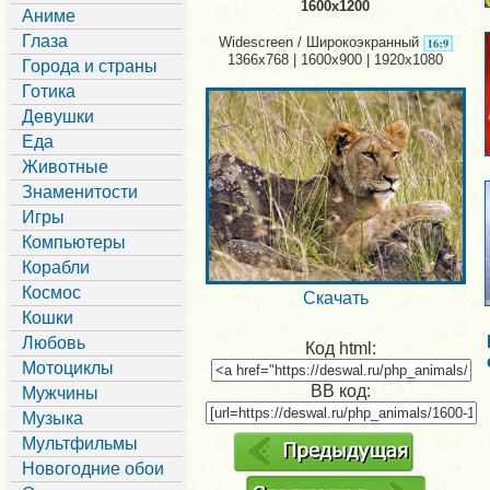
1600x1200
Аниме
Глаза
Widescreen / Широкоэкранный
1366x768 | 1600x900 | 1920x1080
Города и страны
Готика
Девушки
Еда
Животные
Знаменитости
Игры
Компьютеры
Корабли
Космос
Скачать
Кошки
Любовь
Код html:
Мотоциклы
BB код:
Мужчины
Музыка
Мультфильмы
Новогодние обои