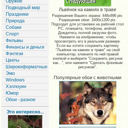
Оружие
Подводный мир
Львёнок на камнях в траве
Праздники
Разрешение Вашего экрана:
448x896 pix.
Разрешение обои: 1600x1200 pix.
Природа
Подходит для установки на рабочий стол
Собаки
PC, планшета, телефона, android.
Дождитесь полной загрузки фото.
Спорт
Нажмите на изображение, чтобы
Фильмы
просмотреть его в реальном размере.
Если вы хотите сохранить картинку
Финансы и деньги
"Львёнок на камнях в траве" на свой
Фэнтези
компьютер, кликните по ней правой
кнопкой и выберите "Сохранить рисунок
Цветы
как...", или нажмите "Сделать фоновым
Широкоформатные
рисунком".
Эмо
Популярные обои с животными
Windows
Хэллоуин
Юмор
Обои - разное
Это интересно...