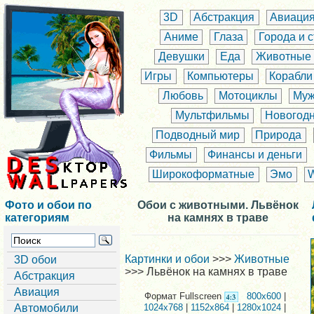
3D
Абстракция
Авиаци
Аниме
Глаза
Города и 
Девушки
Еда
Животные
Игры
Компьютеры
Корабли
Любовь
Мотоциклы
Муж
Мультфильмы
Новогод
Подводный мир
Природа
Фильмы
Финансы и деньги
Широкоформатные
Эмо
Фото и обои по
Обои с животными. Львёнок
категориям
на камнях в траве
Картинки и обои
>>>
Животные
3D обои
>>> Львёнок на камнях в траве
Абстракция
Авиация
Формат Fullscreen
800x600
|
Автомобили
1024x768
|
1152x864
|
1280x1024
|