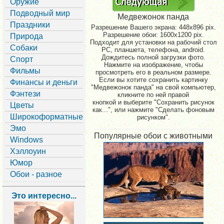
Оружие
Подводный мир
Медвежонок панда
Праздники
Разрешение Вашего экрана:
448x896 pix.
Разрешение обои: 1600x1200 pix.
Природа
Подходит для установки на рабочий стол
Собаки
PC, планшета, телефона, android.
Дождитесь полной загрузки фото.
Спорт
Нажмите на изображение, чтобы
Фильмы
просмотреть его в реальном размере.
Если вы хотите сохранить картинку
Финансы и деньги
"Медвежонок панда" на свой компьютер,
Фэнтези
кликните по ней правой
кнопкой и выберите "Сохранить рисунок
Цветы
как...", или нажмите "Сделать фоновым
Широкоформатные
рисунком".
Эмо
Популярные обои с животными
Windows
Хэллоуин
Юмор
Обои - разное
Это интересно...