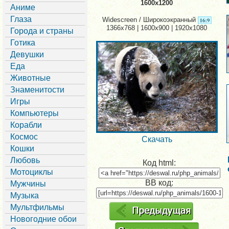
1600x1200
Аниме
Глаза
Widescreen / Широкоэкранный
1366x768 | 1600x900 | 1920x1080
Города и страны
Готика
Девушки
Еда
Животные
Знаменитости
Игры
Компьютеры
Корабли
Космос
Скачать
Кошки
Любовь
Код html:
Мотоциклы
BB код:
Мужчины
Музыка
Мультфильмы
Новогодние обои