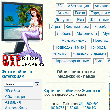
3D
Абстракция
Авиаци
Аниме
Глаза
Города и 
Девушки
Еда
Животные
Игры
Компьютеры
Корабли
Любовь
Мотоциклы
Муж
Мультфильмы
Новогод
Подводный мир
Природа
Фильмы
Финансы и деньги
Широкоформатные
Эмо
Фото и обои по
Обои с животными.
категориям
Медвежонок панда
Картинки и обои
>>>
Животные
3D обои
>>> Медвежонок панда
Абстракция
Авиация
Формат Fullscreen
800x600
|
Автомобили
1024x768
|
1152x864
|
1280x1024
|