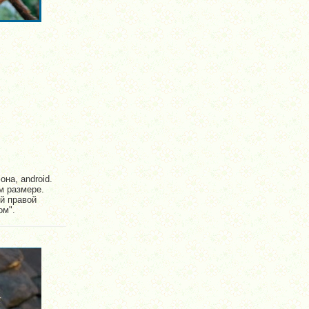
на, android.
м размере.
ей правой
ом".