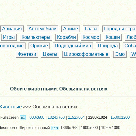
Авиация
Автомобили
Аниме
Глаза
Города и стр
Игры
Компьютеры
Корабли
Космос
Кошки
Люб
овогодние
Оружие
Подводный мир
Природа
Соба
Фэнтези
Цветы
Широкоформатные
Эмо
W
Обои с животными. Обезьяна на ветвях
Животные
>>> Обезьяна на ветвях
Fullscreen
800x600
|
1024x768
|
1152x864
|
1280x1024
|
1600x1200
descreen / Широкоэкранный
1366x768 | 1600x900 | 1920x1080