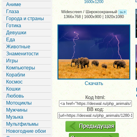
1600x1200
Аниме
Глаза
Widescreen / Широкоэкранный
1366x768 | 1600x900 | 1920x1080
Города и страны
Готика
Девушки
Еда
Животные
Знаменитости
Игры
Компьютеры
Корабли
Космос
Скачать
Кошки
Любовь
Код html:
Мотоциклы
BB код:
Мужчины
Музыка
Мультфильмы
Новогодние обои