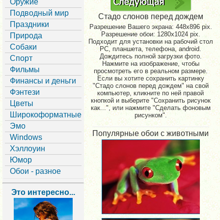
Оружие
Подводный мир
Стадо слонов перед дождем
Праздники
Разрешение Вашего экрана:
448x896 pix.
Разрешение обои: 1280x1024 pix.
Природа
Подходит для установки на рабочий стол
Собаки
PC, планшета, телефона, android.
Дождитесь полной загрузки фото.
Спорт
Нажмите на изображение, чтобы
Фильмы
просмотреть его в реальном размере.
Если вы хотите сохранить картинку
Финансы и деньги
"Стадо слонов перед дождем" на свой
Фэнтези
компьютер, кликните по ней правой
кнопкой и выберите "Сохранить рисунок
Цветы
как...", или нажмите "Сделать фоновым
Широкоформатные
рисунком".
Эмо
Популярные обои с животными
Windows
Хэллоуин
Юмор
Обои - разное
Это интересно...