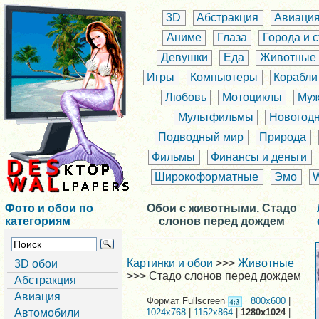
3D
Абстракция
Авиаци
Аниме
Глаза
Города и 
Девушки
Еда
Животные
Игры
Компьютеры
Корабли
Любовь
Мотоциклы
Муж
Мультфильмы
Новогод
Подводный мир
Природа
Фильмы
Финансы и деньги
Широкоформатные
Эмо
Фото и обои по
Обои с животными. Стадо
категориям
слонов перед дождем
Картинки и обои
>>>
Животные
3D обои
>>> Стадо слонов перед дождем
Абстракция
Авиация
Формат Fullscreen
800x600
|
Автомобили
1024x768
|
1152x864
|
1280x1024
|