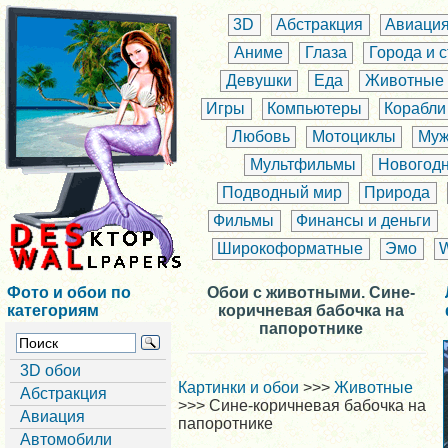
3D
Абстракция
Авиаци
Аниме
Глаза
Города и 
Девушки
Еда
Животные
Игры
Компьютеры
Корабли
Любовь
Мотоциклы
Муж
Мультфильмы
Новогод
Подводный мир
Природа
Фильмы
Финансы и деньги
Широкоформатные
Эмо
Фото и обои по
Обои с животными. Сине-
категориям
коричневая бабочка на
папоротнике
3D обои
Картинки и обои
>>>
Животные
Абстракция
>>> Сине-коричневая бабочка на
Авиация
папоротнике
Автомобили