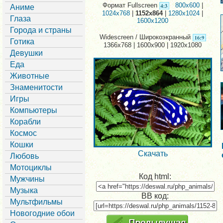
Формат Fullscreen
800x600
|
Аниме
1024x768
|
1152x864
|
1280x1024
|
Глаза
1600x1200
Города и страны
Widescreen / Широкоэкранный
Готика
1366x768 | 1600x900 | 1920x1080
Девушки
Еда
Животные
Знаменитости
Игры
Компьютеры
Корабли
Космос
Кошки
Скачать
Любовь
Мотоциклы
Код html:
Мужчины
Музыка
BB код:
Мультфильмы
Новогодние обои