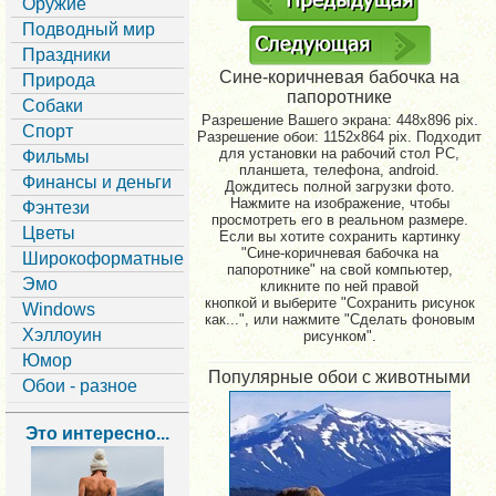
Оружие
Подводный мир
Праздники
Сине-коричневая бабочка на
Природа
папоротнике
Собаки
Разрешение Вашего экрана:
448x896 pix.
Спорт
Разрешение обои: 1152x864 pix. Подходит
для установки на рабочий стол PC,
Фильмы
планшета, телефона, android.
Финансы и деньги
Дождитесь полной загрузки фото.
Нажмите на изображение, чтобы
Фэнтези
просмотреть его в реальном размере.
Цветы
Если вы хотите сохранить картинку
"Сине-коричневая бабочка на
Широкоформатные
папоротнике" на свой компьютер,
Эмо
кликните по ней правой
кнопкой и выберите "Сохранить рисунок
Windows
как...", или нажмите "Сделать фоновым
Хэллоуин
рисунком".
Юмор
Популярные обои с животными
Обои - разное
Это интересно...