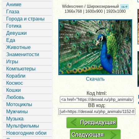
Аниме
Widescreen / Широкоэкранный
Глаза
1366x768 | 1600x900 | 1920x1080
Города и страны
Готика
Девушки
Еда
Животные
Знаменитости
Игры
Компьютеры
Корабли
Скачать
Космос
Кошки
Код html:
Любовь
Мотоциклы
BB код:
Мужчины
Музыка
Мультфильмы
Новогодние обои