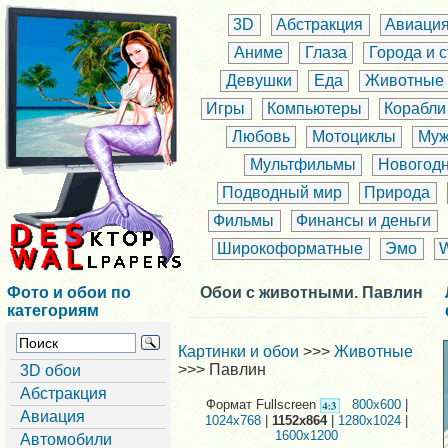
3D
Абстракция
Авиаци
Аниме
Глаза
Города и 
Девушки
Еда
Животные
Игры
Компьютеры
Корабли
Любовь
Мотоциклы
Муж
Мультфильмы
Новогод
Подводный мир
Природа
Фильмы
Финансы и деньги
Широкоформатные
Эмо
Фото и обои по
Обои с животными. Павлин
категориям
Картинки и обои
>>>
Животные
>>> Павлин
3D обои
Абстракция
Формат Fullscreen
800x600
|
Авиация
1024x768
|
1152x864
|
1280x1024
|
1600x1200
Автомобили