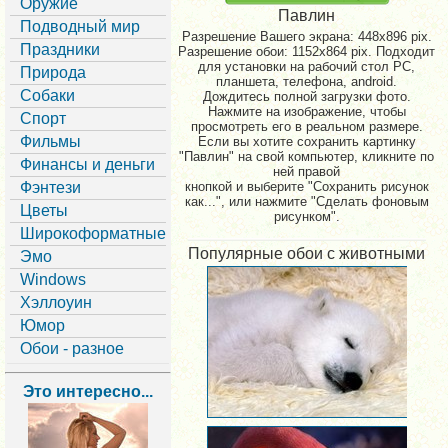
Оружие
Павлин
Подводный мир
Разрешение Вашего экрана:
448x896 pix.
Праздники
Разрешение обои: 1152x864 pix. Подходит
для установки на рабочий стол PC,
Природа
планшета, телефона, android.
Собаки
Дождитесь полной загрузки фото.
Нажмите на изображение, чтобы
Спорт
просмотреть его в реальном размере.
Фильмы
Если вы хотите сохранить картинку
"Павлин" на свой компьютер, кликните по
Финансы и деньги
ней правой
Фэнтези
кнопкой и выберите "Сохранить рисунок
как...", или нажмите "Сделать фоновым
Цветы
рисунком".
Широкоформатные
Популярные обои с животными
Эмо
Windows
Хэллоуин
Юмор
Обои - разное
Это интересно...