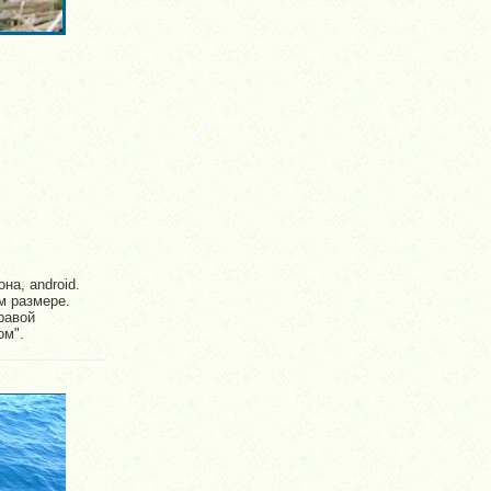
на, android.
м размере.
равой
ом".