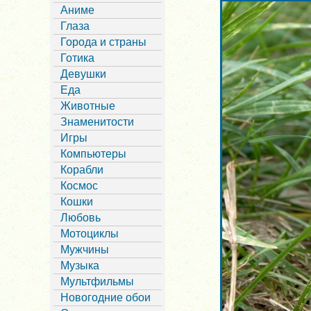
Аниме
Глаза
Города и страны
Готика
Девушки
Еда
Животные
Знаменитости
Игры
Компьютеры
Корабли
Космос
Кошки
Любовь
Мотоциклы
Мужчины
Музыка
Мультфильмы
Новогодние обои