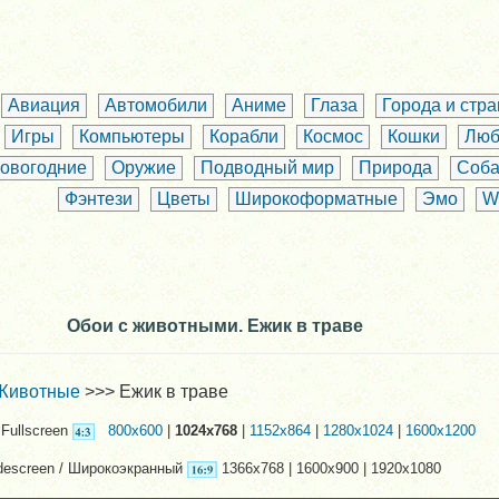
Авиация
Автомобили
Аниме
Глаза
Города и стр
Игры
Компьютеры
Корабли
Космос
Кошки
Люб
овогодние
Оружие
Подводный мир
Природа
Соба
Фэнтези
Цветы
Широкоформатные
Эмо
W
Обои с животными. Ежик в траве
Животные
>>> Ежик в траве
Fullscreen
800x600
|
1024x768
|
1152x864
|
1280x1024
|
1600x1200
descreen / Широкоэкранный
1366x768 | 1600x900 | 1920x1080