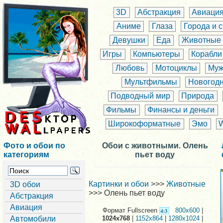
3D
Абстракция
Авиаци
Аниме
Глаза
Города и 
Девушки
Еда
Животные
Игры
Компьютеры
Корабли
Любовь
Мотоциклы
Муж
Мультфильмы
Новогод
Подводный мир
Природа
Фильмы
Финансы и деньги
Широкоформатные
Эмо
Фото и обои по
Обои с животными. Олень
категориям
пьет воду
Картинки и обои
>>>
Животные
3D обои
>>> Олень пьет воду
Абстракция
Авиация
Формат Fullscreen
800x600
|
Автомобили
1024x768
|
1152x864
|
1280x1024
|