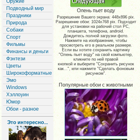
Оружие
Подводный мир
Олень пьет воду
Праздники
Разрешение Вашего экрана:
448x896 pix.
Разрешение обои: 1024x768 pix. Подходит
Природа
для установки на рабочий стол PC,
Собаки
планшета, телефона, android.
Дождитесь полной загрузки фото.
Спорт
Нажмите на изображение, чтобы
Фильмы
просмотреть его в реальном размере.
Если вы хотите сохранить картинку
Финансы и деньги
"Олень пьет воду" на свой компьютер,
Фэнтези
кликните по ней правой
кнопкой и выберите "Сохранить рисунок
Цветы
как...", или нажмите "Сделать фоновым
Широкоформатные
рисунком".
Эмо
Популярные обои с животными
Windows
Хэллоуин
Юмор
Обои - разное
Это интересно...