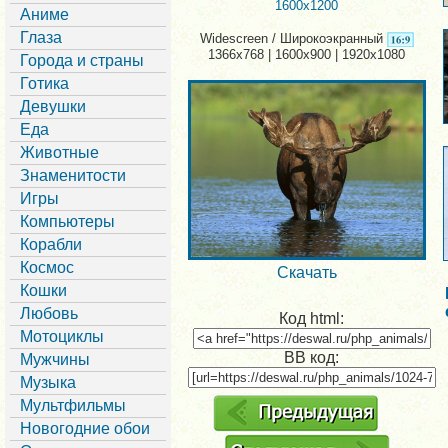
1600x1200
Аниме
Глаза
Widescreen / Широкоэкранный
1366x768 | 1600x900 | 1920x1080
Города и страны
Готика
Девушки
Еда
Животные
Знаменитости
Игры
Компьютеры
Корабли
Космос
Скачать
Кошки
Любовь
Код html:
Мотоциклы
BB код:
Мужчины
Музыка
Мультфильмы
Новогодние обои