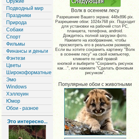
Оружие
Подводный мир
Волк в осеннем лесу
Праздники
Разрешение Вашего экрана:
448x896 pix.
Разрешение обои: 1024x768 pix. Подходит
Природа
для установки на рабочий стол PC,
Собаки
планшета, телефона, android.
Дождитесь полной загрузки фото.
Спорт
Нажмите на изображение, чтобы
Фильмы
просмотреть его в реальном размере.
Если вы хотите сохранить картинку "Волк
Финансы и деньги
в осеннем лесу" на свой компьютер,
Фэнтези
кликните по ней правой
кнопкой и выберите "Сохранить рисунок
Цветы
как...", или нажмите "Сделать фоновым
Широкоформатные
рисунком".
Эмо
Популярные обои с животными
Windows
Хэллоуин
Юмор
Обои - разное
Это интересно...