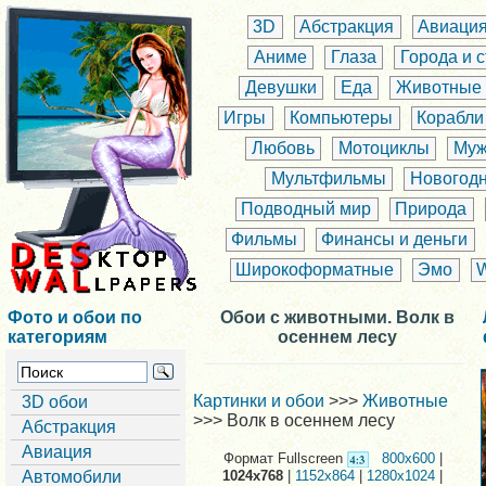
3D
Абстракция
Авиаци
Аниме
Глаза
Города и 
Девушки
Еда
Животные
Игры
Компьютеры
Корабли
Любовь
Мотоциклы
Муж
Мультфильмы
Новогод
Подводный мир
Природа
Фильмы
Финансы и деньги
Широкоформатные
Эмо
Фото и обои по
Обои с животными. Волк в
категориям
осеннем лесу
Картинки и обои
>>>
Животные
3D обои
>>> Волк в осеннем лесу
Абстракция
Авиация
Формат Fullscreen
800x600
|
Автомобили
1024x768
|
1152x864
|
1280x1024
|