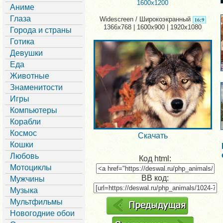
1600x1200
Аниме
Глаза
Widescreen / Широкоэкранный
1366x768 | 1600x900 | 1920x1080
Города и страны
Готика
Девушки
Еда
Животные
Знаменитости
Игры
Компьютеры
Корабли
Космос
Скачать
Кошки
Любовь
Код html:
Мотоциклы
BB код:
Мужчины
Музыка
Мультфильмы
Новогодние обои