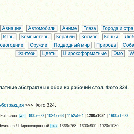
Авиация
Автомобили
Аниме
Глаза
Города и стр
Игры
Компьютеры
Корабли
Космос
Кошки
Люб
овогодние
Оружие
Подводный мир
Природа
Соба
Фэнтези
Цветы
Широкоформатные
Эмо
W
латные абстрактные обои на рабочий стол. Фото 324.
Абстракция
>>> Фото 324.
Fullscreen
800x600
|
1024x768
|
1152x864
|
1280x1024
|
1600x1200
descreen / Широкоэкранный
1366x768 | 1600x900 | 1920x1080