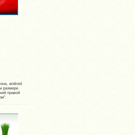
на, android.
м размере.
ней правой
ом".