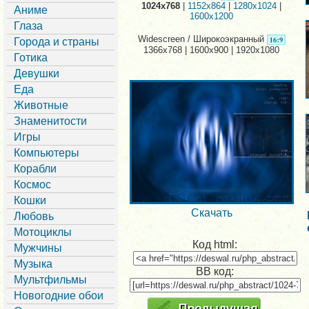
1024x768
|
1152x864
|
1280x1024
|
Аниме
1600x1200
Глаза
Widescreen / Широкоэкранный
Города и страны
1366x768 | 1600x900 | 1920x1080
Готика
Девушки
Еда
Животные
Знаменитости
Игры
Компьютеры
Корабли
Космос
Кошки
Скачать
Любовь
Мотоциклы
Код html:
Мужчины
Музыка
BB код:
Мультфильмы
Новогодние обои