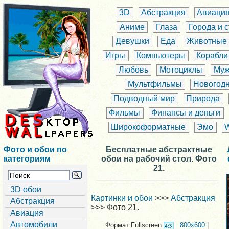
3D
Абстракция
Авиаци
Аниме
Глаза
Города и 
Девушки
Еда
Животные
Игры
Компьютеры
Корабли
Любовь
Мотоциклы
Муж
Мультфильмы
Новогод
Подводный мир
Природа
Фильмы
Финансы и деньги
Широкоформатные
Эмо
Фото и обои по
Бесплатные абстрактные
категориям
обои на рабочий стол. Фото
21.
3D обои
Картинки и обои
>>>
Абстракция
Абстракция
>>> Фото 21.
Авиация
Автомобили
Формат Fullscreen
800x600
|