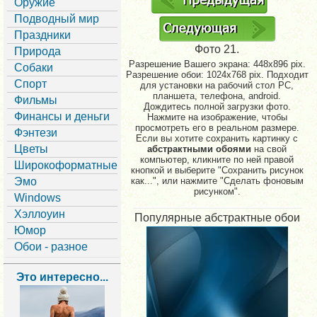
Оружие
Подводный мир
Праздники
Фото 21.
Природа
Разрешение Вашего экрана:
448x896 pix.
Собаки
Разрешение обои: 1024x768 pix. Подходит
Спорт
для установки на рабочий стол PC,
планшета, телефона, android.
Фильмы
Дождитесь полной загрузки фото.
Финансы и деньги
Нажмите на изображение, чтобы
просмотреть его в реальном размере.
Фэнтези
Если вы хотите сохранить картинку с
Цветы
абстрактными обоями
на свой
компьютер, кликните по ней правой
Широкоформатные
кнопкой и выберите "Сохранить рисунок
Эмо
как...", или нажмите "Сделать фоновым
рисунком".
Windows
Хэллоуин
Популярные абстрактные обои
Юмор
Обои - разное
Это интересно...