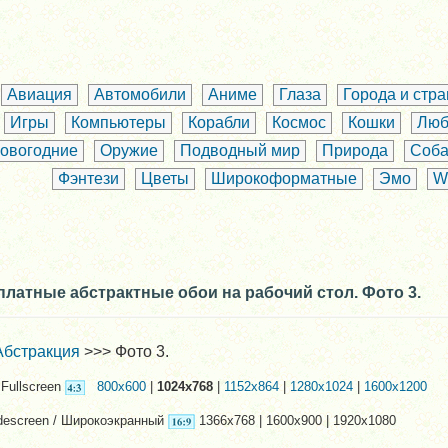
Авиация
Автомобили
Аниме
Глаза
Города и стр
Игры
Компьютеры
Корабли
Космос
Кошки
Люб
овогодние
Оружие
Подводный мир
Природа
Соба
Фэнтези
Цветы
Широкоформатные
Эмо
W
платные абстрактные обои на рабочий стол. Фото 3.
Абстракция
>>> Фото 3.
Fullscreen
800x600
|
1024x768
|
1152x864
|
1280x1024
|
1600x1200
descreen / Широкоэкранный
1366x768 | 1600x900 | 1920x1080