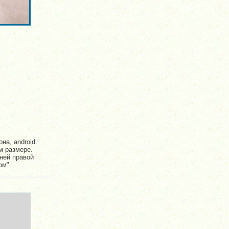
на, android.
м размере.
ней правой
ом".