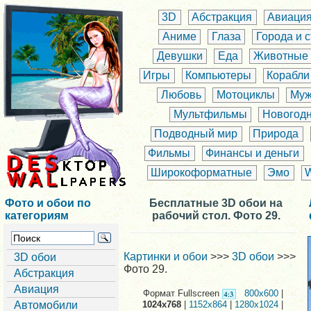
3D
Абстракция
Авиаци
Аниме
Глаза
Города и 
Девушки
Еда
Животные
Игры
Компьютеры
Корабли
Любовь
Мотоциклы
Муж
Мультфильмы
Новогод
Подводный мир
Природа
Фильмы
Финансы и деньги
Широкоформатные
Эмо
Фото и обои по
Бесплатные 3D обои на
категориям
рабочий стол. Фото 29.
Картинки и обои
>>>
3D обои
>>>
3D обои
Фото 29.
Абстракция
Авиация
Формат Fullscreen
800x600
|
Автомобили
1024x768
|
1152x864
|
1280x1024
|