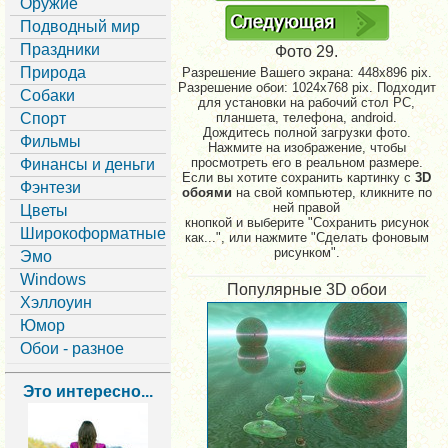
Оружие
Подводный мир
Праздники
Фото 29.
Природа
Разрешение Вашего экрана:
448x896 pix.
Разрешение обои: 1024x768 pix. Подходит
Собаки
для установки на рабочий стол PC,
Спорт
планшета, телефона, android.
Дождитесь полной загрузки фото.
Фильмы
Нажмите на изображение, чтобы
просмотреть его в реальном размере.
Финансы и деньги
Если вы хотите сохранить картинку с
3D
Фэнтези
обоями
на свой компьютер, кликните по
ней правой
Цветы
кнопкой и выберите "Сохранить рисунок
Широкоформатные
как...", или нажмите "Сделать фоновым
рисунком".
Эмо
Windows
Популярные 3D обои
Хэллоуин
Юмор
Обои - разное
Это интересно...