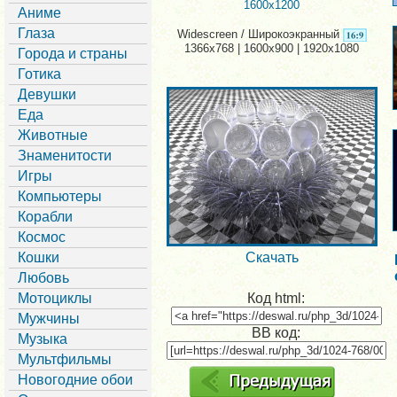
1600x1200
Аниме
Глаза
Widescreen / Широкоэкранный
1366x768 | 1600x900 | 1920x1080
Города и страны
Готика
Девушки
Еда
Животные
Знаменитости
Игры
Компьютеры
Корабли
Космос
Кошки
Скачать
Любовь
Мотоциклы
Код html:
Мужчины
BB код:
Музыка
Мультфильмы
Новогодние обои