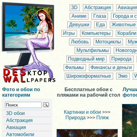
3D
Абстракция
Авиаци
Аниме
Глаза
Города и 
Девушки
Еда
Животные
Игры
Компьютеры
Корабли
Любовь
Мотоциклы
Муж
Мультфильмы
Новогод
Подводный мир
Природа
Фильмы
Финансы и деньги
Широкоформатные
Эмо
Фото и обои по
Бесплатные обои с
Лучш
категориям
пляжами на рабочий стол
фото
Картинки и обои
>>>
3D обои
Природа
>>>
Пляж
Абстракция
Авиация
Автомобили