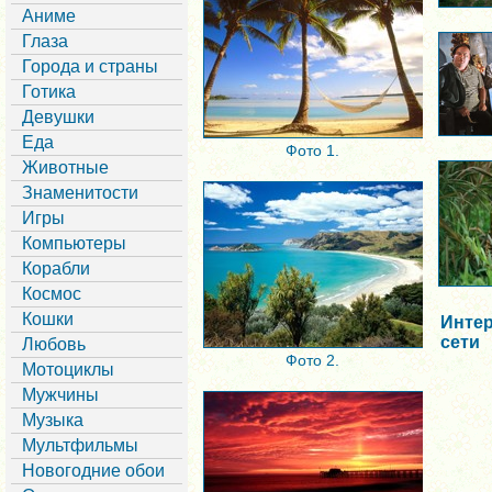
Аниме
Глаза
Города и страны
Готика
Девушки
Еда
Фото 1.
Животные
Знаменитости
Игры
Компьютеры
Корабли
Космос
Кошки
Интер
сети
Любовь
Фото 2.
Мотоциклы
Мужчины
Музыка
Мультфильмы
Новогодние обои