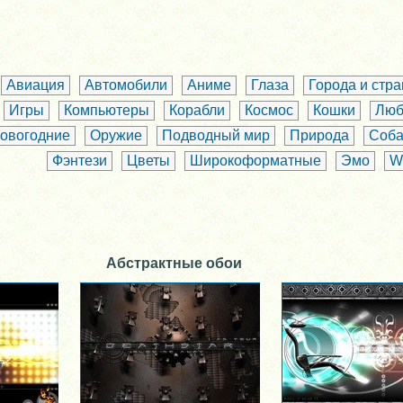
Авиация
Автомобили
Аниме
Глаза
Города и стр
Игры
Компьютеры
Корабли
Космос
Кошки
Люб
овогодние
Оружие
Подводный мир
Природа
Соба
Фэнтези
Цветы
Широкоформатные
Эмо
W
Абстрактные обои