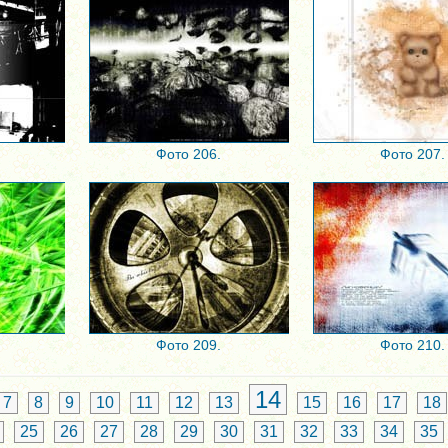
Фото 206.
Фото 207.
Фото 209.
Фото 210.
14
7
8
9
10
11
12
13
15
16
17
18
25
26
27
28
29
30
31
32
33
34
35